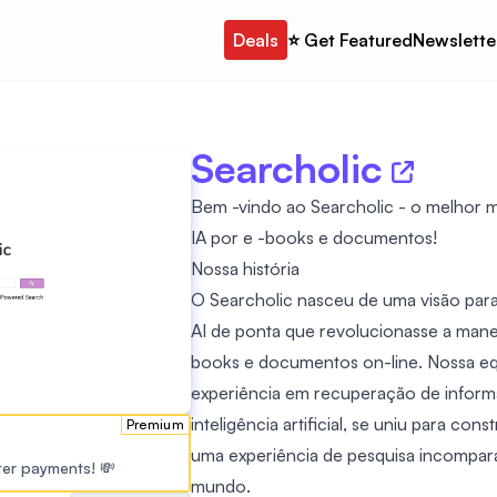
Deals
⭐️ Get Featured
Newslette
Searcholic
Bem -vindo ao Searcholic - o melhor 
IA por e -books e documentos!
Nossa história
O Searcholic nasceu de uma visão par
AI de ponta que revolucionasse a man
books e documentos on-line. Nossa equ
experiência em recuperação de inform
inteligência artificial, se uniu para co
Premium
uma experiência de pesquisa incompará
ster payments! 💸
mundo.