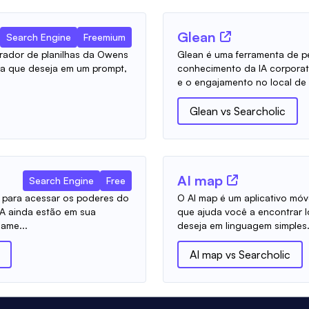
Glean
Search Engine
Freemium
rador de planilhas da Owens
Glean é uma ferramenta de p
la que deseja em um prompt,
conhecimento da IA ​​corpora
e o engajamento no local de t
Glean
vs
Searcholic
AI map
Search Engine
Free
para acessar os poderes do
O AI map é um aplicativo mó
 ​​ainda estão em sua
que ajuda você a encontrar 
ame...
deseja em linguagem simples.
AI map
vs
Searcholic