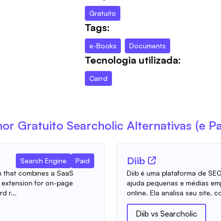
Gratuito
Tags:
e-Books
Documents
Tecnologia utilizada:
Carrd
or Gratuito
Searcholic
Alternativas (e P
Diib
Search Engine
Paid
rm that combines a SaaS
Diib é uma plataforma de SE
e extension for on-page
ajuda pequenas e médias emp
d r...
online. Ela analisa seu site, c
Diib
vs
Searcholic