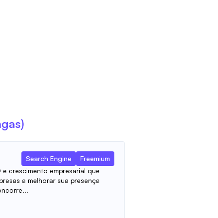
agas)
Search Engine
Freemium
O e crescimento empresarial que
resas a melhorar sua presença
oncorre...