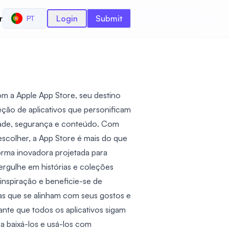
r
Login
Submit
PT
m a Apple App Store, seu destino
eção de aplicativos que personificam
ade, segurança e conteúdo. Com
 escolher, a App Store é mais do que
forma inovadora projetada para
ergulhe em histórias e coleções
 inspiração e beneficie-se de
tas que se alinham com seus gostos e
nte que todos os aplicativos sigam
a baixá-los e usá-los com