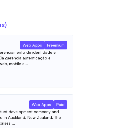
as)
Web Apps
Freemium
erenciamento de identidade e
Ela gerencia autenticação e
web, mobile e...
Web Apps
Paid
roduct development company and
ed in Auckland, New Zealand. The
rises ...