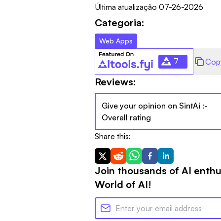
Última atualização
07-26-2026
Categoria:
Web Apps
7
Cop
Reviews:
Give your opinion on
SintAi
:-
Overall rating
Share this:
Join thousands of AI enthu
World of AI!