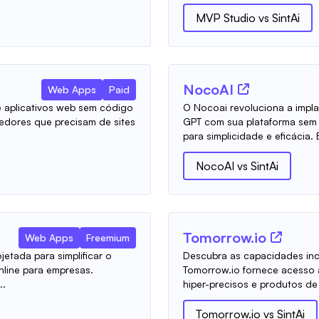
MVP Studio
vs
SintAi
NocoAI
Web Apps
Paid
 aplicativos web sem código
O Nocoai revoluciona a impl
dedores que precisam de sites
GPT com sua plataforma sem 
para simplicidade e eficácia. E
NocoAI
vs
SintAi
Tomorrow.io
Web Apps
Freemium
jetada para simplificar o
Descubra as capacidades inc
line para empresas.
Tomorrow.io fornece acesso 
..
hiper-precisos e produtos de
Tomorrow.io
vs
SintAi