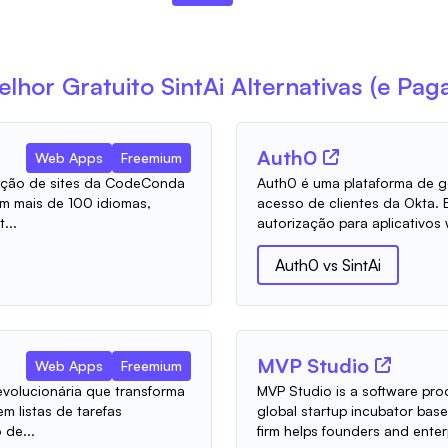
elhor Gratuito
SintAi
Alternativas (e Pag
Auth0
Web Apps
Freemium
ução de sites da CodeConda
Auth0 é uma plataforma de g
em mais de 100 idiomas,
acesso de clientes da Okta. 
...
autorização para aplicativos 
Auth0
vs
SintAi
MVP Studio
Web Apps
Freemium
volucionária que transforma
MVP Studio is a software p
m listas de tarefas
global startup incubator bas
 de...
firm helps founders and enterp