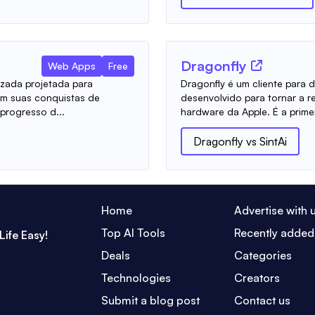
Dragonfly
Web Apps
Free
izada projetada para
Dragonfly é um cliente para d
rem suas conquistas de
desenvolvido para tornar a red
rogresso d...
hardware da Apple. É a primeir
Dragonfly
vs
SintAi
Home
Advertise with 
Top AI Tools
Recently added
Life Easy!
Deals
Categories
Technologies
Creators
Submit a blog post
Contact us