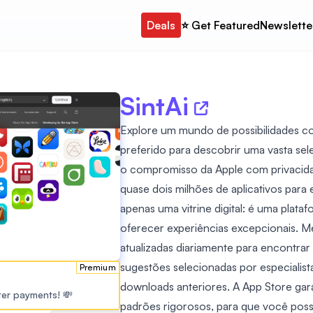
Deals
⭐️ Get Featured
Newslette
SintAi
Explore um mundo de possibilidades co
preferido para descobrir uma vasta sel
o compromisso da Apple com privacid
quase dois milhões de aplicativos para
apenas uma vitrine digital: é uma plata
oferecer experiências excepcionais. M
atualizadas diariamente para encontrar
sugestões selecionadas por especialis
Premium
downloads anteriores. A App Store gara
ster payments! 💸
padrões rigorosos, para que você poss