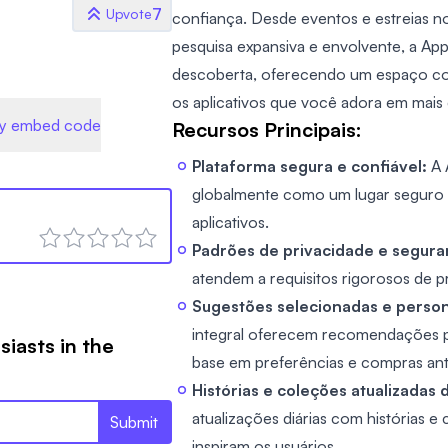
7
Upvote
confiança. Desde eventos e estreias no
pesquisa expansiva e envolvente, a App
descoberta, oferecendo um espaço co
os aplicativos que você adora em mais 
y embed code
Recursos Principais:
Plataforma segura e confiável:
A 
globalmente como um lugar seguro e
aplicativos.
Padrões de privacidade e segura
atendem a requisitos rigorosos de p
Sugestões selecionadas e person
integral oferecem recomendações p
siasts in the
base em preferências e compras ant
Histórias e coleções atualizadas 
atualizações diárias com histórias 
Submit
inspiram os usuários.