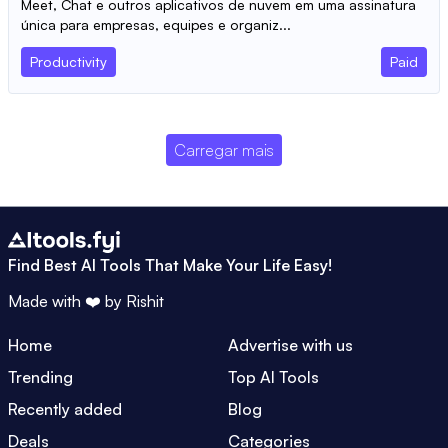
Meet, Chat e outros aplicativos de nuvem em uma assinatura
única para empresas, equipes e organiz...
Productivity
Paid
Carregar mais
Find Best AI Tools That Make Your Life Easy!
Made with ❤️ by
Rishit
Home
Advertise with us
Trending
Top AI Tools
Recently added
Blog
Deals
Categories