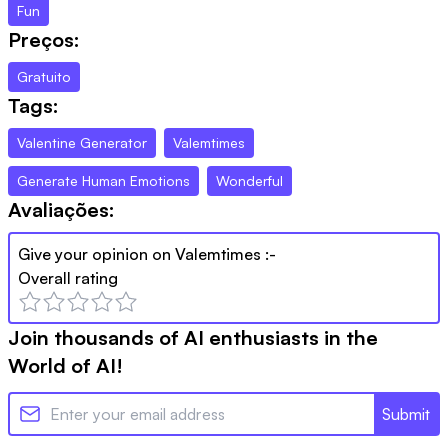
Fun
Preços:
Gratuito
Tags:
Valentine Generator
Valemtimes
Generate Human Emotions
Wonderful
Avaliações:
Give your opinion on
Valemtimes
:-
Overall rating
Join thousands of AI enthusiasts in the
World of AI!
Submit