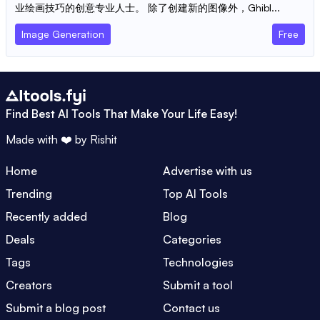
业绘画技巧的创意专业人士。 除了创建新的图像外，Ghibl...
Image Generation
Free
Find Best AI Tools That Make Your Life Easy!
Made with ❤️ by
Rishit
Home
Advertise with us
Trending
Top AI Tools
Recently added
Blog
Deals
Categories
Tags
Technologies
Creators
Submit a tool
Submit a blog post
Contact us