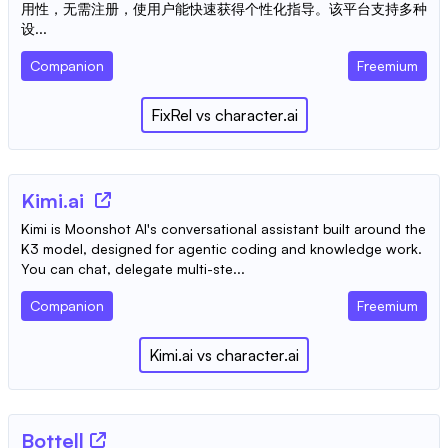
用性，无需注册，使用户能快速获得个性化指导。该平台支持多种
设...
Companion
Freemium
FixRel
vs
character.ai
Kimi.ai
Kimi is Moonshot AI's conversational assistant built around the
K3 model, designed for agentic coding and knowledge work.
You can chat, delegate multi-ste...
Companion
Freemium
Kimi.ai
vs
character.ai
Bottell