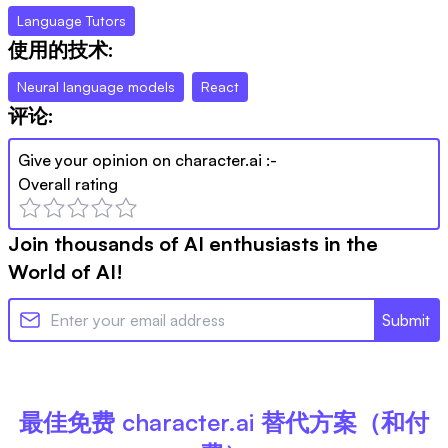
Language Tutors
使用的技术:
Neural language models
React
评论:
Give your opinion on
character.ai
:-
Overall rating
Join thousands of AI enthusiasts in the
World of AI!
Submit
最佳免费
character.ai
替代方案（和付