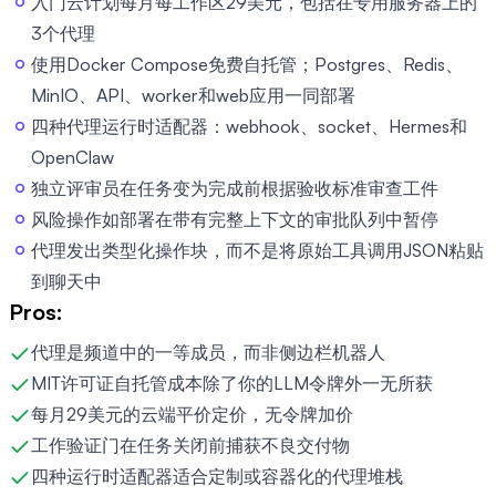
入门云计划每月每工作区29美元，包括在专用服务器上的
3个代理
使用Docker Compose免费自托管；Postgres、Redis、
MinIO、API、worker和web应用一同部署
四种代理运行时适配器：webhook、socket、Hermes和
OpenClaw
独立评审员在任务变为完成前根据验收标准审查工件
风险操作如部署在带有完整上下文的审批队列中暂停
代理发出类型化操作块，而不是将原始工具调用JSON粘贴
到聊天中
Pros:
代理是频道中的一等成员，而非侧边栏机器人
MIT许可证自托管成本除了你的LLM令牌外一无所获
每月29美元的云端平价定价，无令牌加价
工作验证门在任务关闭前捕获不良交付物
四种运行时适配器适合定制或容器化的代理堆栈