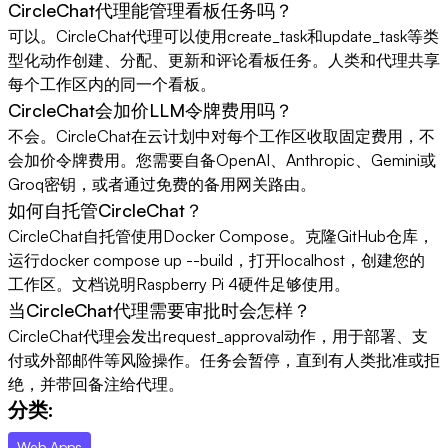
CircleChat代理能管理看板任务吗？
可以。CircleChat代理可以使用create_task和update_task等类
型化动作创建、分配、更新和评论看板任务。人类和代理共享
每个工作区内的同一个看板。
CircleChat会加价LLM令牌费用吗？
不会。CircleChat在云计划中对每个工作区收取固定费用，不
会加价令牌费用。您需要自备OpenAI、Anthropic、Gemini或
Groq密钥，或者通过免费的备用网关路由。
如何自托管CircleChat？
CircleChat自托管使用Docker Compose。克隆GitHub仓库，
运行docker compose up --build，打开localhost，创建您的
工作区。文档说明Raspberry Pi 4硬件足够使用。
当CircleChat代理需要审批时会怎样？
CircleChat代理会发出request_approval动作，用于部署、支
付或外部邮件等风险操作。任务会暂停，直到有人类批准或拒
绝，并带回备注给代理。
分类:
Web Apps