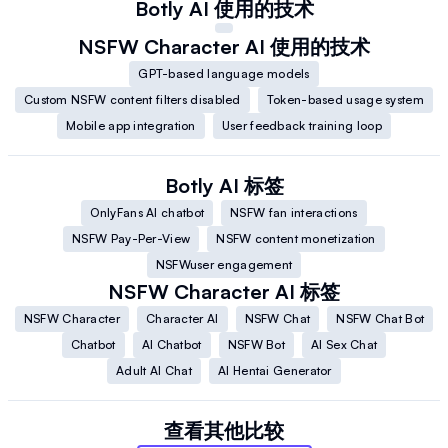
Botly AI
使用的技术
NSFW Character AI
使用的技术
GPT-based language models
Custom NSFW content filters disabled
Token-based usage system
Mobile app integration
User feedback training loop
Botly AI
标签
OnlyFans AI chatbot
NSFW fan interactions
NSFW Pay-Per-View
NSFW content monetization
NSFWuser engagement
NSFW Character AI
标签
NSFW Character
Character AI
NSFW Chat
NSFW Chat Bot
Chatbot
AI Chatbot
NSFW Bot
AI Sex Chat
Adult AI Chat
AI Hentai Generator
查看其他比较