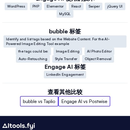
WordPress
PHP
Elementor
React
Swiper
jQuery UI
MySQL
bubble
标签
Identify and list tags based on the Website Content. For the AI-
Powered Image Editing Tool example
the tags could be:
Image Editing
AI Photo Editor
Auto-Retouching
Style Transfer
Object Removal
Engage AI
标签
LinkedIn Engagement
查看其他比较
bubble
vs
Taplio
Engage AI
vs
Postwise