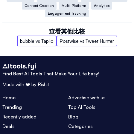
Content Creation
Multi-Platform
Analytics
Engagement Tracking
查看其他比较
bubble
vs
Taplio
Postwise
vs
Tweet Hunter
Find Best AI Tools That Make Your Life Easy!
Made with ❤️ by
Rishit
Home
Advertise with us
Trending
Top AI Tools
Recently added
Blog
Deals
Categories