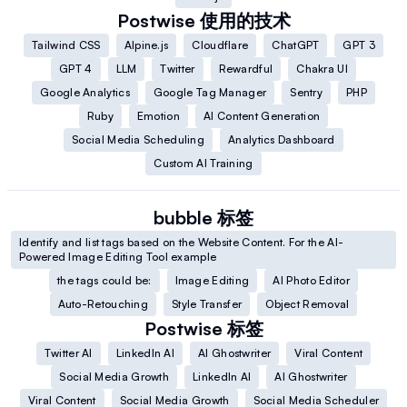
Postwise
使用的技术
Tailwind CSS
Alpine.js
Cloudflare
ChatGPT
GPT 3
GPT 4
LLM
Twitter
Rewardful
Chakra UI
Google Analytics
Google Tag Manager
Sentry
PHP
Ruby
Emotion
AI Content Generation
Social Media Scheduling
Analytics Dashboard
Custom AI Training
bubble
标签
Identify and list tags based on the Website Content. For the AI-
Powered Image Editing Tool example
the tags could be:
Image Editing
AI Photo Editor
Auto-Retouching
Style Transfer
Object Removal
Postwise
标签
Twitter AI
LinkedIn AI
AI Ghostwriter
Viral Content
Social Media Growth
LinkedIn AI
AI Ghostwriter
Viral Content
Social Media Growth
Social Media Scheduler