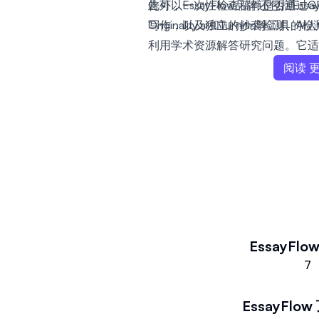
告可以一次性检查稿件是否通过GPTZ
此外，EssayFlow品牌还包括Es
Originality.ai和Turnitin等工具的
写作，以及独立的抄袭检测、AI人性
利用学术资源解答研究问题。它适
中完成起草、诚信检测和检测器评
阅读 
用间切换。
EssayFlo
7
EssayFlow