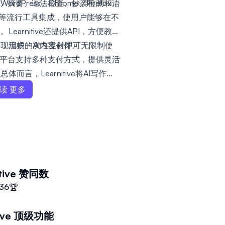
写、摘要、语法检查、抄袭检测和语
Press、Chrome、Firefox、
ice365等流行工具集成，使用户能够在不
arnitive还提供API，方便教育
现流畅的AI内容创作。
案，用户一次性支付即可无限制使
。平台支持多种支付方式，提供灵活
言，Learnitive将AI写作、
在一个互动学习和提高效率的工作
读 更多
tive
赞同数
36
🏆
ive
顶级功能