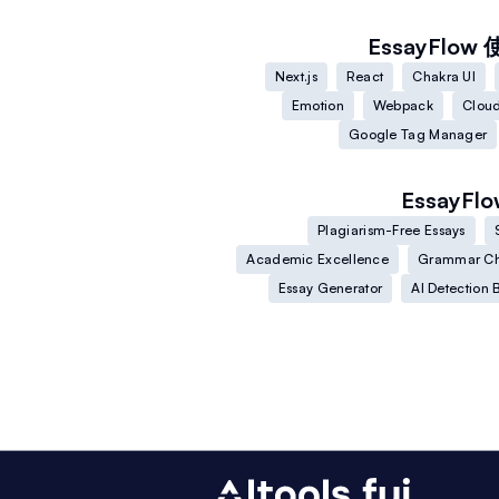
EssayFlow
Next.js
React
Chakra UI
Emotion
Webpack
Cloud
Google Tag Manager
EssayFlo
Plagiarism-Free Essays
Academic Excellence
Grammar Ch
Essay Generator
AI Detection 