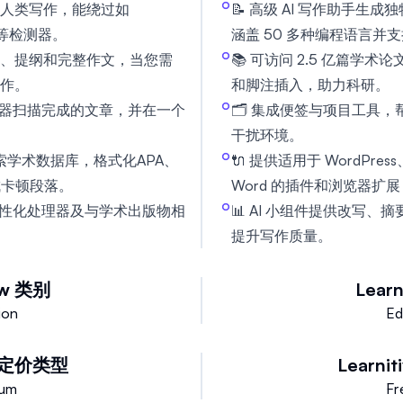
人类写作，能绕过如
📝 高级 AI 写作助手生成独
GPT等检测器。
涵盖 50 多种编程语言并
、提纲和完整作文，当您需
📚 可访问 2.5 亿篇学
作。
和脚注插入，助力科研。
测器扫描完成的文章，并在一个
🗂️ 集成便签与项目工具
干扰环境。
搜索学术数据库，格式化APA、
🔌 提供适用于 WordPress、C
成卡顿段落。
Word 的插件和浏览器扩展
人性化处理器及与学术出版物相
📊 AI 小组件提供改写
提升写作质量。
w
类别
Learn
ion
Ed
定价类型
Learnit
ium
Fr