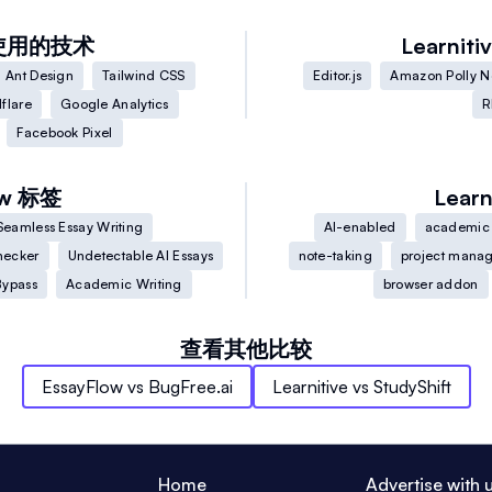
使用的技术
Learniti
Ant Design
Tailwind CSS
Editor.js
Amazon Polly N
flare
Google Analytics
R
Facebook Pixel
w
标签
Learn
Seamless Essay Writing
AI-enabled
academic
ecker
Undetectable AI Essays
note-taking
project mana
Bypass
Academic Writing
browser addon
查看其他比较
EssayFlow
vs
BugFree.ai
Learnitive
vs
StudyShift
Home
Advertise with 