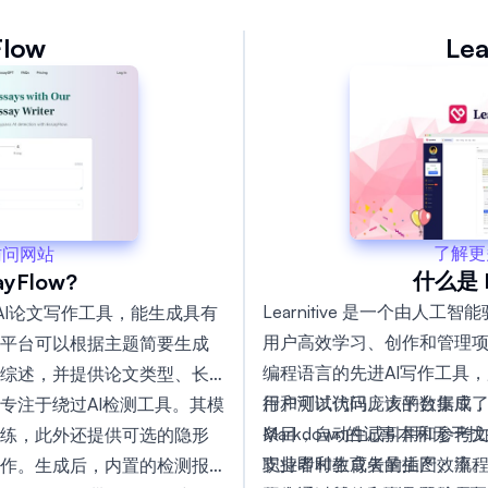
Flow
Lea
了解更
访问网站
什么是 Le
yFlow?
Learnitive 是一个由
形AI论文写作工具，能生成具有
用户高效学习、创作和管理项
平台可以根据主题简要生成
编程语言的先进AI写作工具
综述，并提供论文类型、长
行和测试代码。该平台集成
用户可以访问庞大的数据库，
专注于绕过AI检测工具。其模
Markdown的记事本和无
条目，自动生成引用和参考文献，
练，此外还提供可选的隐形
职业者和教育者的生产效率
支持即时生成矢量插图、流
作。生成后，内置的检测报