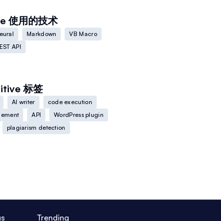
ve
使用的技术
eural
Markdown
VB Macro
EST API
itive
标签
AI writer
code execution
gement
API
WordPress plugin
plagiarism detection
us
Trending