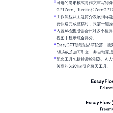
可选的隐形模式将作文重写得像
GPTZero、Turnitin和Zero
工作流程从主题简介发展到标题
要快速完成整稿时，只需一键操
内置AI检测报告会针对多个检
视图中显示综合得分。
EssayGPT助理能起草段落，
MLA或芝加哥引文，并自动完
配套工具包括抄袭检测器、AI
关联的SciChat研究聊天工具。
EssayFlo
Educat
EssayFlow
Freem