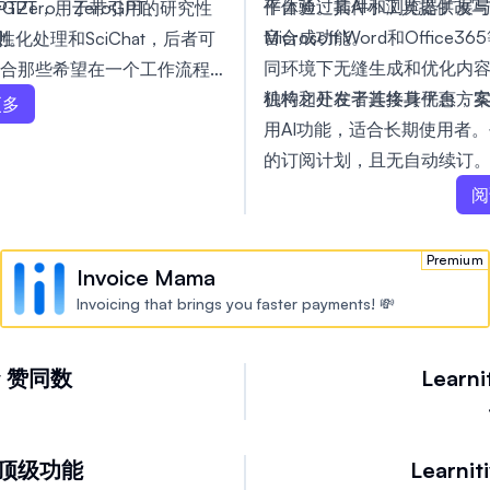
作体验。其AI小工具提供改
平台通过插件和浏览器扩展与Word
ero、ZeroGPT、
sayGPT，用于带引用的研究性
音合成功能。
Microsoft Word和Off
检测。
化处理和SciChat，后者可
同环境下无缝生成和优化内容。Le
合那些希望在一个工作流程
机构和开发者连接其平台，实
独特之处在于其终身优惠方
分的学生，而无需在不同应
更多
用AI功能，适合长期使用者
的订阅计划，且无自动续订。总体而
编码、笔记和项目管理融合
阅
空间中。
Premium
Invoice Mama
Invoicing that brings you faster payments! 💸
w
赞同数
Learni
顶级功能
Learnit