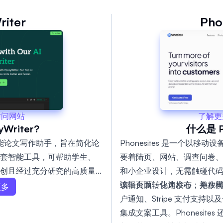
riter
Pho
了解更
访问网站
什么是 Ph
Writer?
Phonesites 是一个以
人工智能论文写作助手，旨在简化论
要着陆页、网站、调查问卷
套智能工具，可帮助学生、
和小企业设计，无需触碰代
创且经过充分研究的高质量
编辑页面，快速发布，并在
该平台以转化为核心：拖放
法、起草论文、在综合学术
更多
户通知、Stripe 支付支
。编辑工具提供实时建议和
集成文案工具。Phonesit
用风格组织良好并格式化。