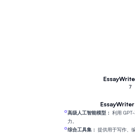
此外，EssayWriter 的内置
性。直观的平台迎合各种学术写作
加高效，并减轻用户与写作任务相
EssayWrite
7
EssayWriter
高级人工智能模型：
利用 GPT
力。
综合工具集：
提供用于写作、