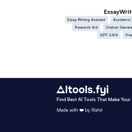
EssayWrit
Essay Writing Assistant
Academic 
Research Aid
Citation Genera
GPT-3.5/4
Fre
Find Best AI Tools That Make Your 
Made with ❤️ by
Rishit