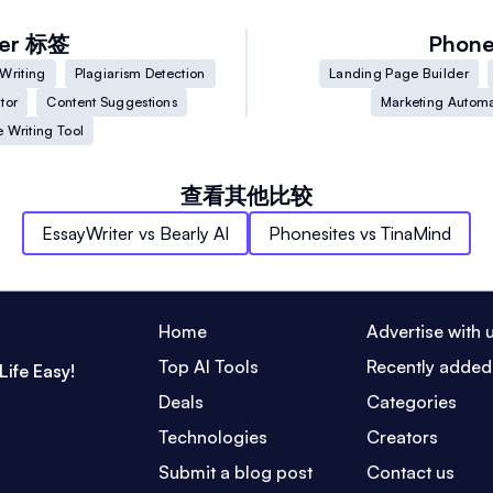
er
标签
Phone
Writing
Plagiarism Detection
Landing Page Builder
tor
Content Suggestions
Marketing Automa
e Writing Tool
查看其他比较
EssayWriter
vs
Bearly AI
Phonesites
vs
TinaMind
Home
Advertise with 
Top AI Tools
Recently added
Life Easy!
Deals
Categories
Technologies
Creators
Submit a blog post
Contact us