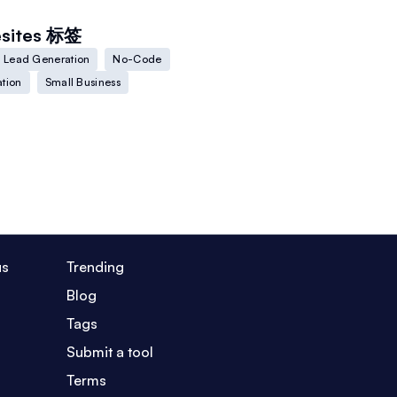
sites
标签
Lead Generation
No-Code
tion
Small Business
us
Trending
Blog
Tags
Submit a tool
Terms