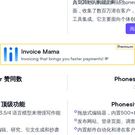
入到其他人构建的网站上。
自 2018 年推出以来，Phones
抄袭检测功能可确保您作品的完整
面，收集了数百万潜在客户，并与 
风格和主题，使写作过程更
工具集成。它主要面向个体
关的压力。
业，强调快速上线而非沉重
阅
Premium
Invoice Mama
Invoicing that brings you faster payments! 💸
r
赞同数
Phones
顶级功能
Phonesi
-3.5/4 语言模型来增强写作能
拖放式编辑器，内置500
发布网站、登录页面、调
编辑、研究、引文生成和抄袭
内置邮件自动化和潜在客户