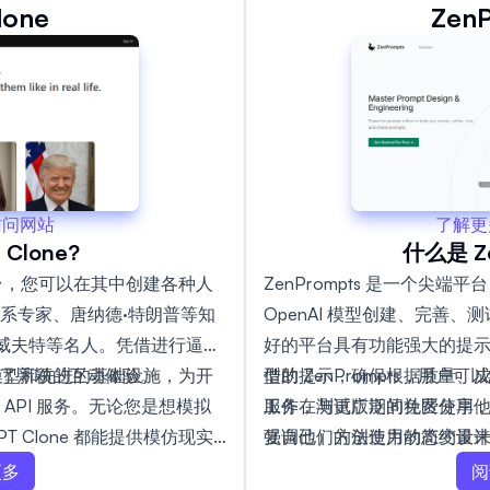
lone
Zen
了解更
访问网站
什么是 Ze
Clone?
ZenPrompts 是一个尖
的平台，您可以在其中创建各种人
OpenAI 模型创建、完善
系专家、唐纳德·特朗普等知
好的平台具有功能强大的提示编
斯威夫特等名人。凭借进行逼真
型的提示，确保根据质量、
借助 ZenPrompts，用
了新颖的互动体验。
扩散模型和先进的基础设施，为开
服务在测试版期间免费使用
工作，与更广泛的社区分享他
API 服务。无论您是想模拟
强调他们的创造力的简约设
复自己）方法使用动态变量
 Clone 都能提供模仿现实
集。
选择记录带有评论的提示，
阅
更多