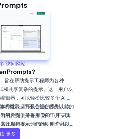
Prompts
多
|
访问网站
nPrompts?
端平台，旨在帮助提示工程师为各种
、测试和共享复杂的提示。这一用户友
辑器，可以轻松比较多个 AI 模
成本和性能选择最合适的模型。该
户可以尝试提示，而不必担心丢失以前的
，为用户提供了有价值的工具，以
们的发明，并采用 DRY（不要重
计来开发和展示他们的即时作品
来高效创建提示。此外，用户可以
以便更好地组织和保存发展见解。
读 更多