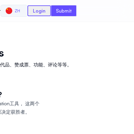
r
Login
Submit
ZH
s
看看定价、替代品、赞成票、功能、评论等等。
？
ation工具， 这两个
过投票决定获胜者。