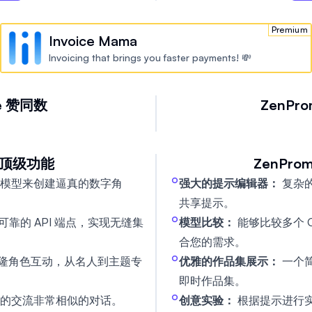
该平台的目标是增强提示工
工智能时代展示他们的技能
Premium
Invoice Mama
Invoicing that brings you faster payments! 💸
e
赞同数
ZenPro
顶级功能
ZenProm
模型来创建逼真的数字角
强大的提示编辑器：
复杂
共享提示。
速可靠的 API 端点，实现无缝集
模型比较：
能够比较多个 O
合您的需求。
克隆角色互动，从名人到主题专
优雅的作品集展示：
一个
即时作品集。
的交流非常相似的对话。
创意实验：
根据提示进行