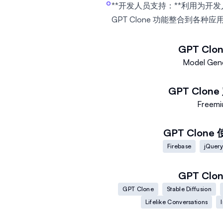
**开发人员支持：**利用为开
GPT Clone 功能整合到各种
GPT Clo
Model Gene
GPT Clone
Freem
GPT Clone
Firebase
jQuery
GPT Clo
GPT Clone
Stable Diffusion
Lifelike Conversations