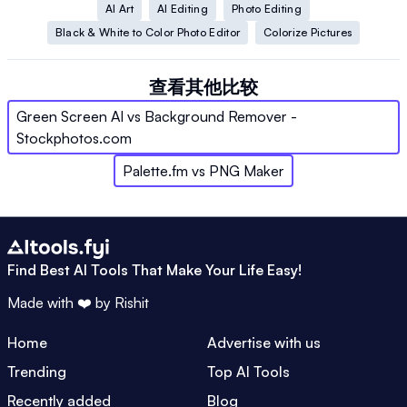
AI Art
AI Editing
Photo Editing
Black & White to Color Photo Editor
Colorize Pictures
查看其他比较
Green Screen AI
vs
Background Remover -
Stockphotos.com
Palette.fm
vs
PNG Maker
Find Best AI Tools That Make Your Life Easy!
Made with ❤️ by
Rishit
Home
Advertise with us
Trending
Top AI Tools
Recently added
Blog