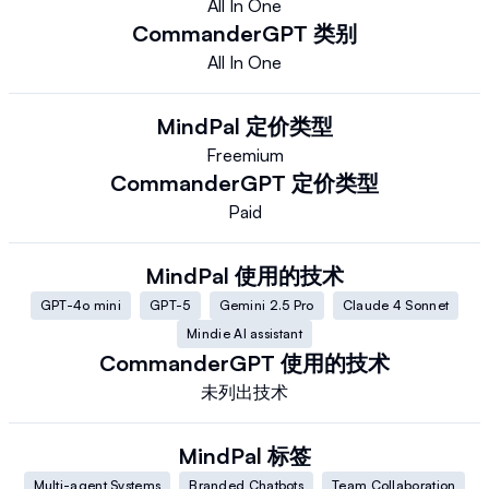
All In One
CommanderGPT
类别
All In One
MindPal
定价类型
Freemium
CommanderGPT
定价类型
Paid
MindPal
使用的技术
GPT-4o mini
GPT-5
Gemini 2.5 Pro
Claude 4 Sonnet
Mindie AI assistant
CommanderGPT
使用的技术
未列出技术
MindPal
标签
Multi-agent Systems
Branded Chatbots
Team Collaboration