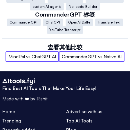
custom AI agents
No-code Builder
CommanderGPT
标签
CommanderGPT
ChatGPT
OpenAI Dalle
Translate Text
YouTube Transcript
查看其他比较
MindPal
vs
ChatGPT AI
CommanderGPT
vs
Native AI
Find Best AI Tools That Make Your Life Easy!
Made with ❤️ by
Rishit
Home
Advertise with us
Trending
Top AI Tools