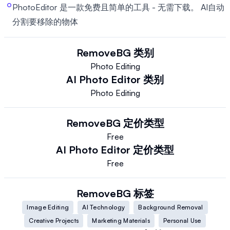
PhotoEditor 是一款免费且简单的工具 - 无需下载。 AI自动
分割要移除的物体
RemoveBG
类别
Photo Editing
AI Photo Editor
类别
Photo Editing
RemoveBG
定价类型
Free
AI Photo Editor
定价类型
Free
RemoveBG
标签
Image Editing
AI Technology
Background Removal
Creative Projects
Marketing Materials
Personal Use