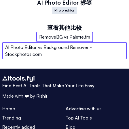
AI Photo Editor
标签
Photo editor
查看其他比较
RemoveBG
vs
Palette.fm
AI Photo Editor
vs
Background Remover -
Stockphotos.com
Find Best AI Tools That Make Your Life Easy!
Made with ❤️ by
Rishit
Home
Advertise with us
Trending
Top AI Tools
Recently added
Blog