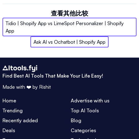
查看其他比较
Tidio | Shopify App
vs
LimeSpot Personalizer | Shopify
App
Ask AI
vs
Ochatbot | Shopify App
Find Best AI Tools That Make Your Life Easy!
Made with ❤️ by
Rishit
Home
Advertise with us
Trending
Top AI Tools
Recently added
Blog
Deals
Categories