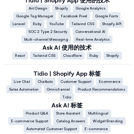
Tidio | Shopify App
使用的技术
Ant Design
Shopify
Google Analytics
Google Tag Manager
Facebook Pixel
Google Fonts
Laravel
Ruby
YouTube
Tailwind CSS
Shopify API
SOC 2 Type 2 Security
Conversational AI
Multi-channel Messaging
Real-time Analytics
Ask AI
使用的技术
React
Tailwind CSS
Cloudflare
Ruby
Shopify
Tidio | Shopify App
标签
Live Chat
Chatbots
Customer Support
Ecommerce
Sales Automation
Omnichannel
Product Recommendations
Tidio
Ask AI
标签
Product Q&A
Store Assistant
Multilingual
E-commerce Support
Catalog Answers
Widget Branding
Automated Customer Support
E-commerce