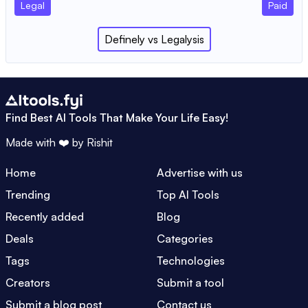
Legal
Paid
Definely
vs
Legalysis
Find Best AI Tools That Make Your Life Easy!
Made with ❤️ by
Rishit
Home
Advertise with us
Trending
Top AI Tools
Recently added
Blog
Deals
Categories
Tags
Technologies
Creators
Submit a tool
Submit a blog post
Contact us