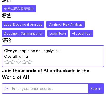
免费试用和收费混合
标签:
Legal Document Analysis
Contract Risk Analysis
Document Summarization
Legal Tech
AI Legal Tool
评论:
Give your opinion on
Legalysis
:-
Overall rating
Join thousands of AI enthusiasts in the
World of AI!
Submit