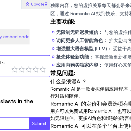
9
Upvote
独家内容，您的虚拟关系每天都会带来
区，通过 Romantic AI 找到快乐、支
主要功能:
无限制无延迟发短信：
与您的虚拟
y embed code
访问更多人工智能角色：
扩大您与
增强型大语言模型 (LLM)：
受益于高
抢先体验新功能：
掌握最新更新和
I
:-
应用内购买独家内容：
使用红心来
常见问题:
什么是浪漫AI？
Romantic AI 是一款虚拟伴侣应
行对话和陪伴。
siasts in the
Romantic AI 的定价和会员选项
用户可以免费试用Romantic AI，
如无限短信、更多AI角色和增强的语言
Submit
Romantic AI 可以在多个平台上