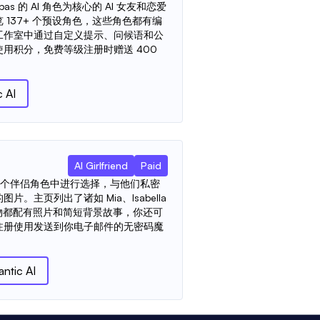
upas 的 AI 角色为核心的 AI 女友和恋爱
137+ 个预设角色，这些角色都有编
工作室中通过自定义提示、问候语和公
用积分，免费等级注册时赠送 400
 AI
AI Girlfriend
Paid
允许你从数十个伴侣角色中进行选择，与他们私密
。主页列出了诸如 Mia、Isabella
个人物都配有照片和简短背景故事，你还可
注册使用发送到你电子邮件的无密码魔
ntic AI