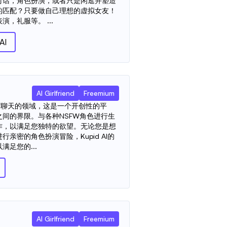
对话，角色扮演，或者只是闲逛并塑造
的匹配？只要做自己理想的虚拟女友！
，礼服等。 ...
AI
AI Girlfriend
Freemium
ai **聊天的领域，这是一个开创性的平
间的界限。与各种NSFW角色进行生
作，以满足您独特的欲望。无论您是想
亲密的角色扮演冒险，Kupid AI的
满足您的...
AI Girlfriend
Freemium