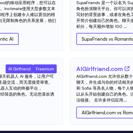
droid的移动应用程序，您可以在
SupaFriends 是一个以名为 S
nctimate使用大型参数文本
角色扮演聊天平台。你可以浏览 
用程序上创建令人难以置信的栩
写好的背景故事，或者在角色
与无限制角色的关系发展，他们
开简介创建自己的角色。聊天使
积分，每天额外增加 100 ...
tic AI
SupaFriends
vs
Romantic
AIGirlfriend.com
AI Girlfriend
Freemium
W 聊天机器人 AI 服务，让用户可
AIGirlfriend.com 
人主题交流，而无需接受审查。
聊天，并生成与你的对话相关的图片
 聊天机器人互动的终极平台，
和 Sofia 等具名人物，每
题的未经筛选的角色。无论您喜欢诱
以从头开始创建自己的角色。
法链接。 在许多伴侣应用...
AIGirlfriend.com
vs
Roma