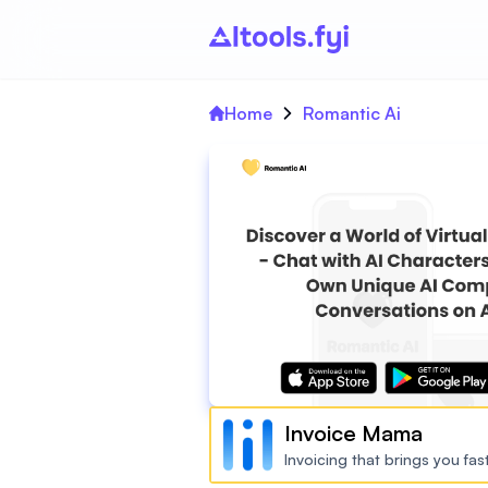
Home
Romantic Ai
Invoice Mama
Invoicing that brings you fa