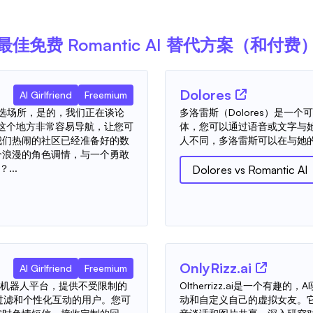
最佳免费
Romantic AI
替代方案（和付费
Dolores
AI Girlfriend
Freemium
聊天的首选场所，是的，我们正在谈论
多洛雷斯（Dolores）是一
。这个地方非常容易导航，让您可
体，您可以通过语音或文字与
我们热闹的社区已经准备好的数
人不同，多洛雷斯可以在与她
个浪漫的角色调情，与一个勇敢
...
Dolores
vs
Romantic AI
OnlyRizz.ai
AI Girlfriend
Freemium
能聊天机器人平台，提供不受限制的
Oltherrizz.ai是一个有
受过滤和个性化互动的用户。您可
动和自定义自己的虚拟女友。它