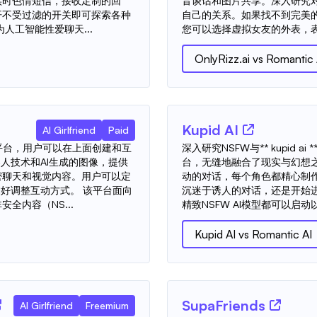
实时色情短信，接收定制的回
音谈话和图片共享。深入研究
开不受过滤的开关即可探索各种
自己的关系。如果找不到完美
人工智能性爱聊天...
您可以选择虚拟女友的外表，表演
OnlyRizz.ai
vs
Romantic 
Kupid AI
AI Girlfriend
Paid
动的平台，用户可以在上面创建和互
深入研究NSFW与** kupid 
人技术和AI生成的图像，提供
台，无缝地融合了现实与幻想之
密聊天和视觉内容。用户可以定
动的对话，每个角色都精心制
偏好调整互动方式。 该平台面向
沉迷于诱人的对话，还是开始进行
全内容（NS...
精致NSFW AI模型都可以启动以
Kupid AI
vs
Romantic AI
SupaFriends
AI Girlfriend
Freemium