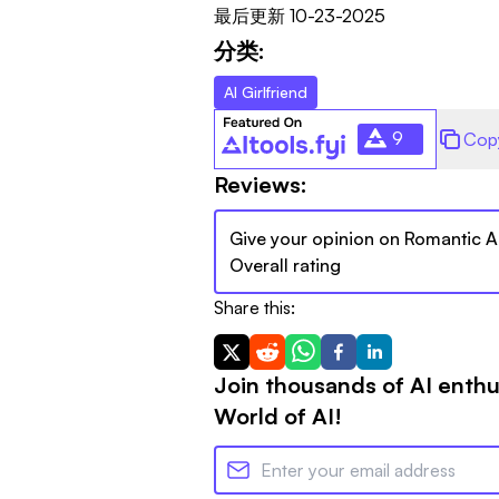
最后更新
10-23-2025
分类:
AI Girlfriend
9
Cop
Reviews:
Give your opinion on
Romantic A
Overall rating
Share this:
Join thousands of AI enthu
World of AI!