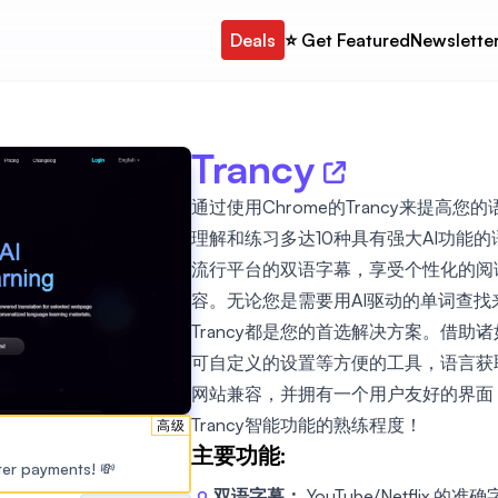
Deals
⭐️ Get Featured
Newslette
Trancy
通过使用Chrome的Trancy来提高
理解和练习多达10种具有强大AI功能的语言。
流行平台的双语字幕，享受个性化的阅
容。无论您是需要用AI驱动的单词查
Trancy都是您的首选解决方案。借助
可自定义的设置等方便的工具，语言获
网站兼容，并拥有一个用户友好的界面
Trancy智能功能的熟练程度！
高级
主要功能:
ster payments! 💸
双语字幕：
YouTube/Netfli