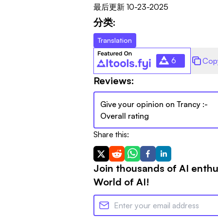
最后更新
10-23-2025
分类:
Translation
6
Cop
Reviews:
Give your opinion on
Trancy
:-
Overall rating
Share this:
Join thousands of AI enthu
World of AI!