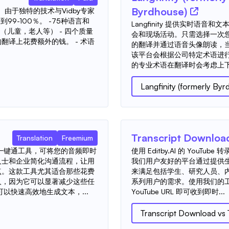
Byrdhouse)
。由于独特的技术与Vidby专家
9-100％。 -75种语言和
Langfinity 提供实时语
龄段（儿童，老人等） - 四个质量
会和现场活动。只需选择一次
翻译上花费额外的钱。 - 术语
的翻译并通过语音头像朗读，
该平台会根据公司特定术语进
的专业术语在翻译时会考虑上下
Langfinity (formerly Byr
Transcript Downloa
Translation
Freemium
和一键通工具，可将您的音频即时
使用 Editby.AI 的 YouTu
人士和企业简化沟通流程，让用
我们用户友好的平台通过提供
点。这款工具尤其适合那些花费
来满足包括学生、研究人员、内
人，因为它可以显著减少这些任
系列用户的需求。使用我们的
可以快速高效地生成文本，...
YouTube URL 即可收到即时...
Transcript Download
vs