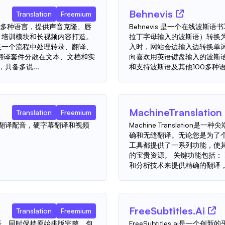
Behnevis
Translation
Freemium
30 多种语言，提供声音克隆、唇
Behnevis 是一个在线波斯语书写
、培训模块和长视频内容打造。
拉丁字母输入的波斯语）转换
可在一个流程中处理转录、翻译、
入时，网站会边输入边转换单词
翻译套件分散在文本、文档和实
向喜欢用英语键盘输入的波斯
具备多说...
和支持波斯语及其他100多种语言
MachineTranslation
Translation
Freemium
视频翻译配音，硬字幕翻译和视频
Machine Translatio
确和无缝翻译。无论您是为了
工具都提供了一系列功能，使
的宝贵资源。 关键功能包括：
和分析技术来提供精确的翻译，
FreeSubtitles.Ai
Translation
Freemium
译成日语，同时保持原始排版完整，包
FreeSubtitles.ai是