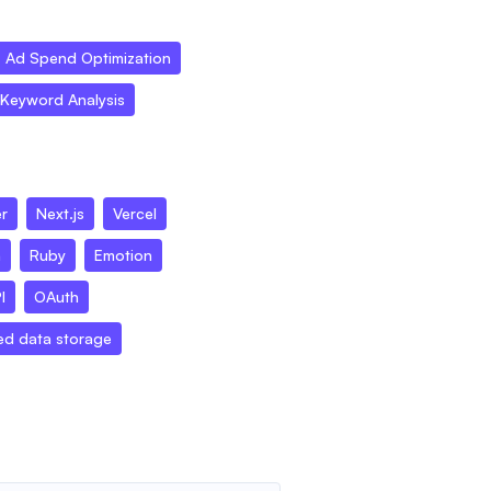
Ad Spend Optimization
Keyword Analysis
r
Next.js
Vercel
n
Ruby
Emotion
I
OAuth
ed data storage