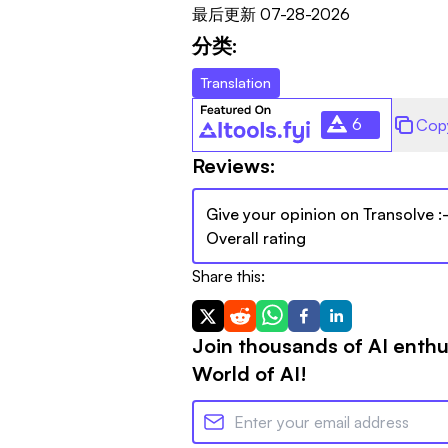
最后更新
07-28-2026
分类:
Translation
6
Cop
Reviews:
Give your opinion on
Transolve
:
Overall rating
Share this:
Join thousands of AI enthu
World of AI!