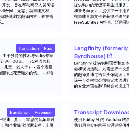
nc. 开发，旨在帮助研究人员阅读
提供动力的无缝字幕生成服务
告和合同，无需手动重建文档。
和业务而设计，提供了一个用
便你快速浏览翻译内容，并在需
视频或音频文件并获得准确的
..
FreeSubTitles.AI符合广泛的
Langfinity (formerly
Translation
Paid
Byrdhouse)
。由于独特的技术与Vidby专家
9-100％。 -75种语言和
Langfinity 提供实时语
龄段（儿童，老人等） - 四个质量
会和现场活动。只需选择一次
翻译上花费额外的钱。 - 术语
的翻译并通过语音头像朗读，
该平台会根据公司特定术语进
的专业术语在翻译时会考虑上下
Transcript Downloa
Translation
Freemium
和一键通工具，可将您的音频即时
使用 Editby.AI 的 YouTu
人士和企业简化沟通流程，让用
我们用户友好的平台通过提供