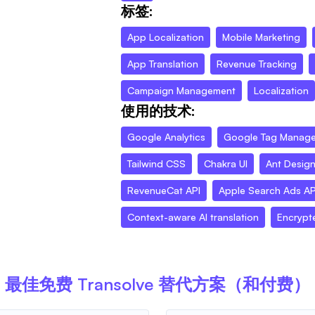
标签:
App Localization
Mobile Marketing
App Translation
Revenue Tracking
Campaign Management
Localization
使用的技术:
Google Analytics
Google Tag Manage
Tailwind CSS
Chakra UI
Ant Desig
RevenueCat API
Apple Search Ads AP
Context-aware AI translation
Encrypt
最佳免费
Transolve
替代方案（和付费）