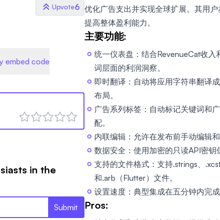
6
Upvote
优化广告支出并实现全球扩展。其用户
提高整体盈利能力。
主要功能:
统一仪表盘：结合RevenueCat收入和A
y embed code
词层面的利润洞察。
即时翻译：自动将应用字符串翻译成
布局。
-
广告系列标签：自动标记关键词和广
配。
内联编辑：允许在发布前手动编辑和
数据安全：使用加密的只读API密钥
支持的文件格式：支持.strings、.xcstr
siasts in the
和.arb（Flutter）文件。
设置速度：典型集成在五分钟内完成
Pros:
Submit