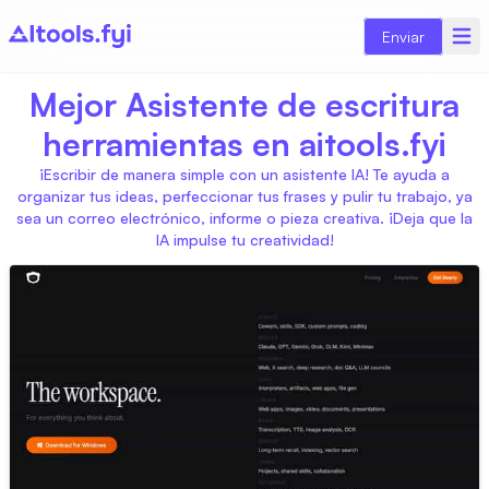
Enviar
Mejor Asistente de escritura
herramientas en aitools.fyi
¡Escribir de manera simple con un asistente IA! Te ayuda a
organizar tus ideas, perfeccionar tus frases y pulir tu trabajo, ya
sea un correo electrónico, informe o pieza creativa. ¡Deja que la
IA impulse tu creatividad!