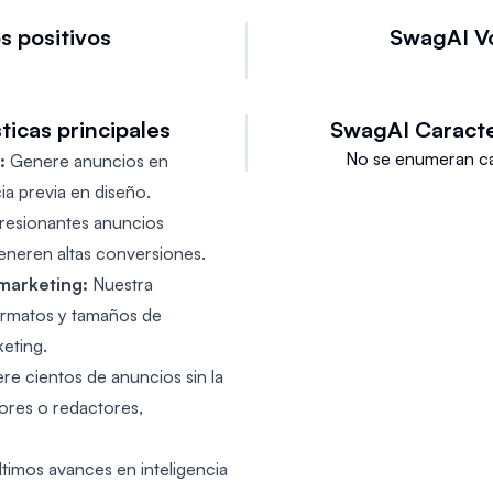
s positivos
SwagAI
V
ticas principales
SwagAI
Caracte
No se enumeran car
:
Genere anuncios en
a previa en diseño.
resionantes anuncios
eneren altas conversiones.
marketing:
Nuestra
ormatos y tamaños de
eting.
e cientos de anuncios sin la
ores o redactores,
timos avances en inteligencia