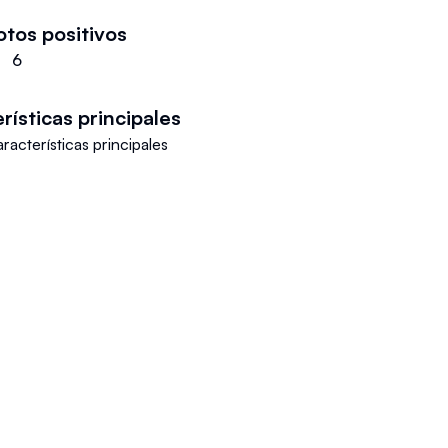
otos positivos
6
rísticas principales
acterísticas principales