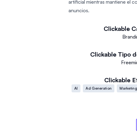
artificial mientras mantiene el c
anuncios.
Clickable
C
Brandi
Clickable
Tipo d
Freem
Clickable
E
AI
Ad Generation
Marketin