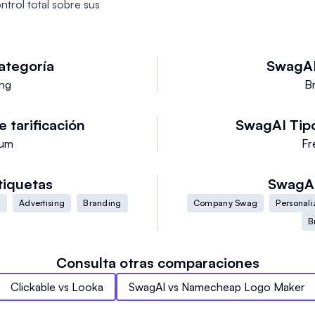
ontrol total sobre sus
ategoría
SwagA
ng
B
e tarificación
SwagAI
Tip
ium
Fr
tiquetas
SwagA
g
Advertising
Branding
Company Swag
Personal
B
Consulta otras comparaciones
Clickable
vs
Looka
SwagAI
vs
Namecheap Logo Maker