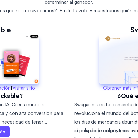
determinar al ganador.
es que nos equivocamos? ¡Emite tu voto y muéstranos quién m
able
S
Obtener más in
ación
|
Visitar sitio
¿Qué 
ickable?
Swagai es una herramienta d
n IA! Cree anuncios
revoluciona el mundo del bot
ca y con alta conversión para
los días de mercancía aburri
n necesidad de tener
ahora puede crear y personal
Impulsado por algoritmos av
ra herramienta impulsada por
más