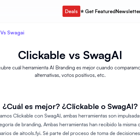
Deals
⭐️ Get Featured
Newslette
 Vs Swagai
Clickable
vs
SwagAI
ubre cuál herramienta AI Branding es mejor cuando comparamos c
alternativas, votos positivos, etc.
¿Cuál es mejor? ¿Clickable o SwagAI?
os Clickable con SwagAI, ambas herramientas son impulsadas 
categoría de branding, Ambas herramientas han recibido la misma 
uarios de aitools.fyi. Sé parte del proceso de toma de decisiones