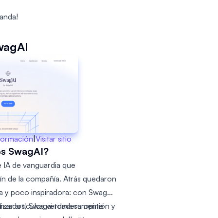
anda!
wagAI
formación
|
Visitar sitio
es SwagAI?
e IA de vanguardia que
ín de la compañía. Atrás quedaron
da y poco inspiradora: con Swagai,
izar artículos verdaderamente
anzados, Swagai toma su opinión y