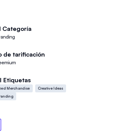
I
Categoría
randing
o de tarificación
eemium
I
Etiquetas
ized Merchandise
Creative Ideas
randing