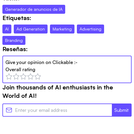
Generador de anuncios de IA
Etiquetas:
AI
Ad Generation
Marketing
Advertising
Branding
Reseñas:
Give your opinion on
Clickable
:-
Overall rating
Join thousands of AI enthusiasts in the
World of AI!
Submit