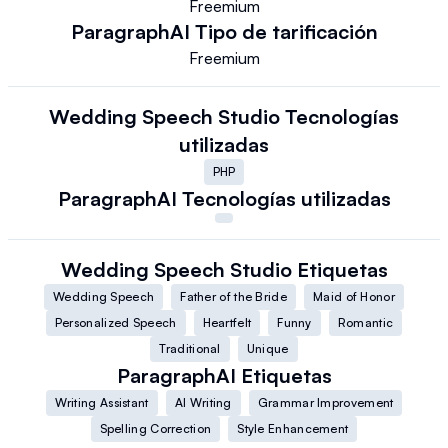
Freemium
ParagraphAI
Tipo de tarificación
Freemium
Wedding Speech Studio
Tecnologías
utilizadas
PHP
ParagraphAI
Tecnologías utilizadas
Wedding Speech Studio
Etiquetas
Wedding Speech
Father of the Bride
Maid of Honor
Personalized Speech
Heartfelt
Funny
Romantic
Traditional
Unique
ParagraphAI
Etiquetas
Writing Assistant
AI Writing
Grammar Improvement
Spelling Correction
Style Enhancement