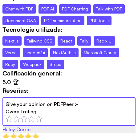
Chat with PDF
PDF AI
PDF Chatting
Talk with PDF
document Q&A
PDF summarization
PDF tools
Tecnología utilizada:
Next.js
Tailwind CSS
React
Tally
Radix UI
Vercel
shadcn/ui
NextAuth.js
Microsoft Clarity
Ruby
Webpack
Stripe
Calificación general:
5.0
🏆
Reseñas:
Give your opinion on
PDFPeer
:-
Overall rating
Haley Currie