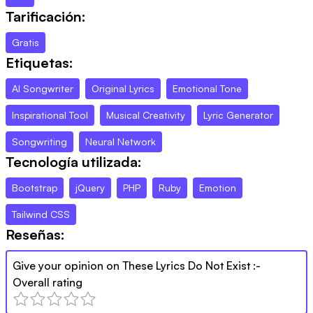
Tarificación:
Gratis
Etiquetas:
AI Songwriter
Original Lyrics
Emotional Tone
Inspirational Tool
Musical Creativity
Lyric Generator
Songwriting
Neural Network
Tecnología utilizada:
Bootstrap
jQuery
PHP
Ruby
Emotion
Tailwind CSS
Reseñas:
Give your opinion on
These Lyrics Do Not Exist
:-
Overall rating