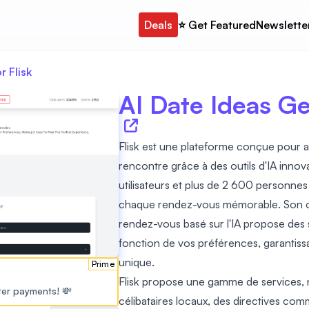
Deals
⭐️ Get Featured
Newslette
r Flisk
AI Date Ideas Ge
Flisk est une plateforme conçue pour 
rencontre grâce à des outils d'IA inno
utilisateurs et plus de 2 600 personnes
chaque rendez-vous mémorable. Son ou
rendez-vous basé sur l'IA propose des
fonction de vos préférences, garantissa
unique.
Prime
Flisk propose une gamme de services
ster payments! 💸
célibataires locaux, des directives com