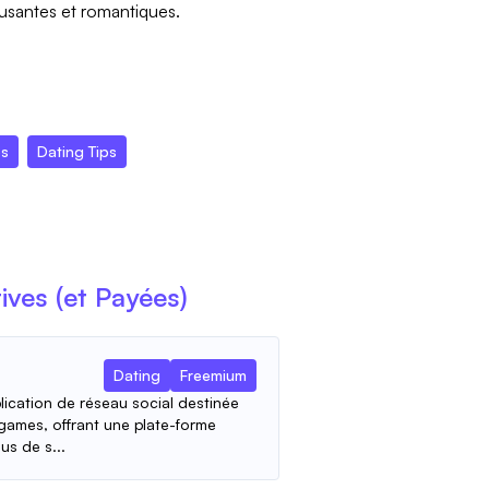
musantes et romantiques.
es
Dating Tips
ives (et Payées)
Dating
Freemium
lication de réseau social destinée
mes, offrant une plate-forme
us de s...