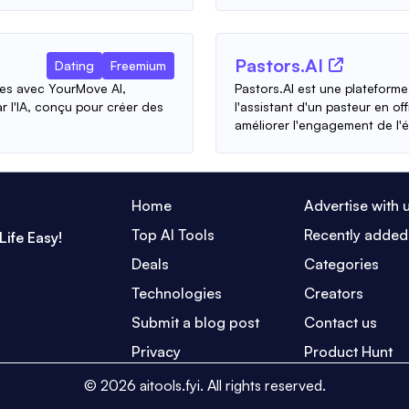
Pastors.AI
Dating
Freemium
res avec YourMove AI,
Pastors.AI est une plateform
ar l'IA, conçu pour créer des
l'assistant d'un pasteur en of
améliorer l'engagement de l'ég
Home
Advertise with 
Top AI Tools
Recently added
Life Easy!
Deals
Categories
Technologies
Creators
Submit a blog post
Contact us
Privacy
Product Hunt
©
2026
aitools.fyi.
All rights reserved.