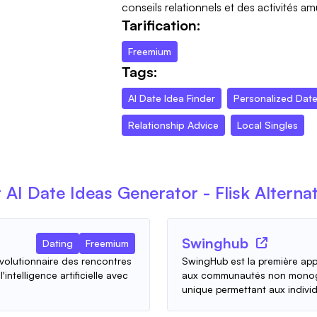
conseils relationnels et des activités a
Tarification:
Freemium
Tags:
AI Date Idea Finder
Personalized Dat
Relationship Advice
Local Singles
t
AI Date Ideas Generator - Flisk
Alternat
Swinghub
Dating
Freemium
évolutionnaire des rencontres
SwingHub est la première app
intelligence artificielle avec
aux communautés non monoga
unique permettant aux individ