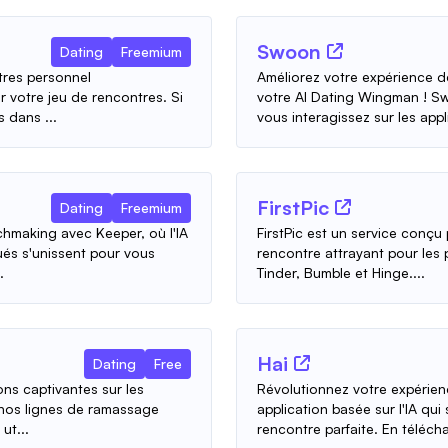
Swoon
Dating
Freemium
tres personnel
Améliorez votre expérience d
 votre jeu de rencontres. Si
votre AI Dating Wingman ! S
 dans ...
vous interagissez sur les appli
FirstPic
Dating
Freemium
hmaking avec Keeper, où l'IA
FirstPic est un service conçu 
és s'unissent pour vous
rencontre attrayant pour les 
.
Tinder, Bumble et Hinge....
Hai
Dating
Free
ns captivantes sur les
Révolutionnez votre expérien
 nos lignes de ramassage
application basée sur l'IA qui 
ut...
rencontre parfaite. En télécha