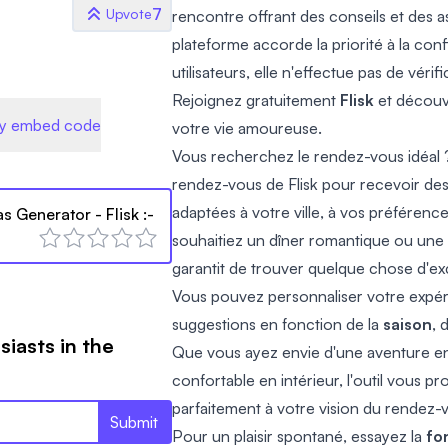
7
Upvote
rencontre offrant des conseils et des as
plateforme accorde la priorité à la confi
utilisateurs, elle n'effectue pas de véri
Rejoignez gratuitement
Flisk
et découv
y embed code
votre vie amoureuse.
Vous recherchez le rendez-vous idéal ? 
rendez-vous de Flisk pour recevoir d
adaptées à votre ville, à vos préférenc
as Generator - Flisk
:-
souhaitiez un dîner romantique ou une 
garantit de trouver quelque chose d'exc
Vous pouvez personnaliser votre expéri
suggestions en fonction de la
saison
, 
siasts in the
Que vous ayez envie d'une aventure en 
confortable en intérieur, l'outil vous 
parfaitement à votre vision du rendez-v
Submit
Pour un plaisir spontané, essayez la
fo