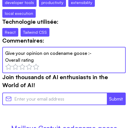
developer tools
productivity
extensibility
local execution
Technologie utilisée:
React
Tailwind CSS
Commentaires:
Give your opinion on
codename goose
:-
Overall rating
Join thousands of AI enthusiasts in the
World of AI!
Submit
Meilleur Gratuit
codename goose