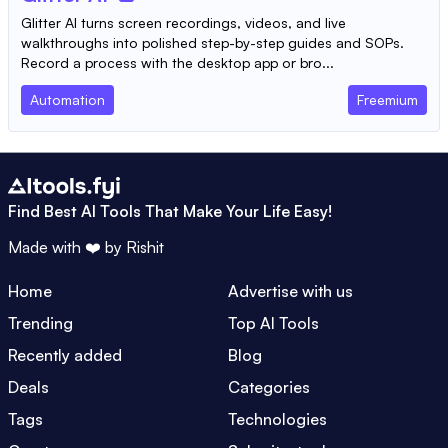
Glitter AI turns screen recordings, videos, and live
walkthroughs into polished step-by-step guides and SOPs.
Record a process with the desktop app or bro...
Automation
Freemium
Find Best AI Tools That Make Your Life Easy!
Made with ❤️ by
Rishit
Home
Advertise with us
Trending
Top AI Tools
Recently added
Blog
Deals
Categories
Tags
Technologies