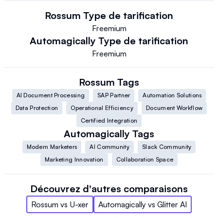
Rossum
Type de tarification
Freemium
Automagically
Type de tarification
Freemium
Rossum
Tags
AI Document Processing
SAP Partner
Automation Solutions
Data Protection
Operational Efficiency
Document Workflow
Certified Integration
Automagically
Tags
Modern Marketers
AI Community
Slack Community
Marketing Innovation
Collaboration Space
Découvrez d'autres comparaisons
Rossum
vs
U-xer
Automagically
vs
Glitter AI