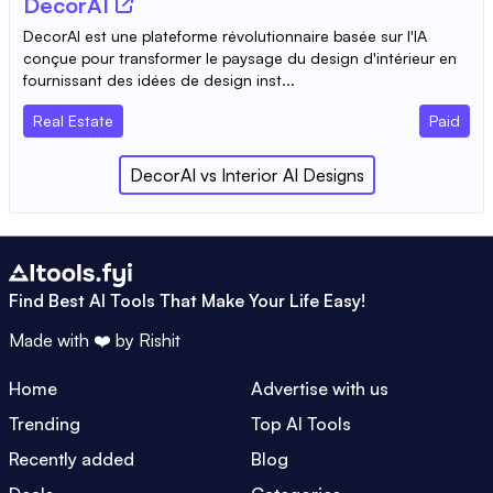
DecorAI
DecorAI est une plateforme révolutionnaire basée sur l'IA
conçue pour transformer le paysage du design d'intérieur en
fournissant des idées de design inst...
Real Estate
Paid
DecorAI
vs
Interior AI Designs
Find Best AI Tools That Make Your Life Easy!
Made with ❤️ by
Rishit
Home
Advertise with us
Trending
Top AI Tools
Recently added
Blog