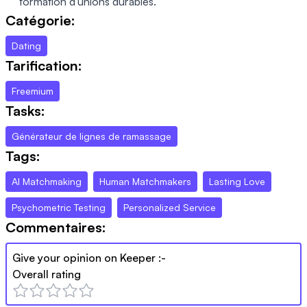
formation d'unions durables.
Catégorie:
Dating
Tarification:
Freemium
Tasks:
Générateur de lignes de ramassage
Tags:
AI Matchmaking
Human Matchmakers
Lasting Love
Psychometric Testing
Personalized Service
Commentaires:
Give your opinion on
Keeper
:-
Overall rating