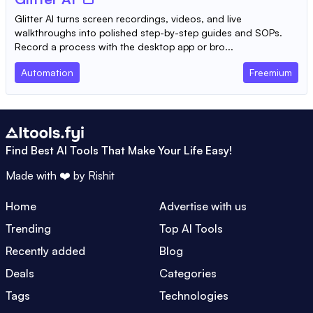
Glitter AI turns screen recordings, videos, and live
walkthroughs into polished step-by-step guides and SOPs.
Record a process with the desktop app or bro...
Automation
Freemium
Find Best AI Tools That Make Your Life Easy!
Made with ❤️ by
Rishit
Home
Advertise with us
Trending
Top AI Tools
Recently added
Blog
Deals
Categories
Tags
Technologies