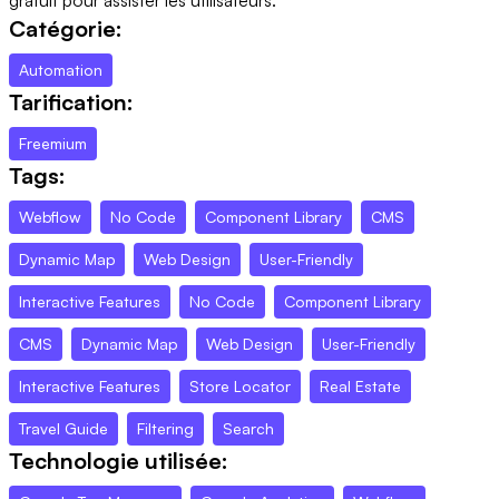
Catégorie:
Automation
Tarification:
Freemium
Tags:
Webflow
No Code
Component Library
CMS
Dynamic Map
Web Design
User-Friendly
Interactive Features
No Code
Component Library
CMS
Dynamic Map
Web Design
User-Friendly
Interactive Features
Store Locator
Real Estate
Travel Guide
Filtering
Search
Technologie utilisée: