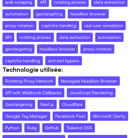
web scraping
API
rotating proxies
data extraction
automation
geotargeting
headless browser
proxy rotation
captcha handling
real user simulation
API
rotating proxies
data extraction
automation
geotargeting
headless browser
proxy rotation
captcha handling
anti-bot bypass
Technologie utilisée:
Rotating Proxy Network
Managed Headless Browser
API with Webhook Callbacks
JavaScript Rendering
Geotargeting
Next.js
Cloudflare
Google Tag Manager
Facebook Pixel
Microsoft Clarity
Python
Ruby
GitHub
Tailwind CSS