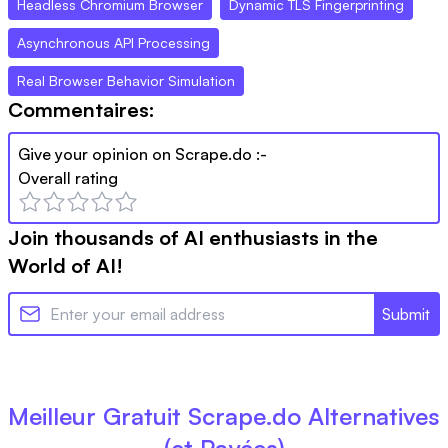
Headless Chromium Browser
Dynamic TLS Fingerprinting
Asynchronous API Processing
Real Browser Behavior Simulation
Commentaires:
Give your opinion on
Scrape.do
:-
Overall rating
Join thousands of AI enthusiasts in the
World of AI!
Submit
Meilleur Gratuit
Scrape.do
Alternatives
(et Payées)