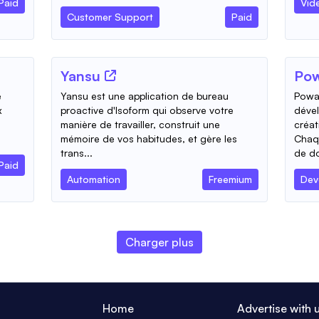
Paid
Vid
Customer Support
Paid
Yansu
Po
e
Yansu est une application de bureau
Powa
x
proactive d'Isoform qui observe votre
dével
manière de travailler, construit une
créat
mémoire de vos habitudes, et gère les
Chaqu
trans...
de do
Paid
Automation
Freemium
Dev
Charger plus
Home
Advertise with 