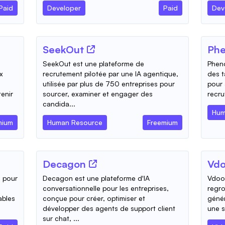
Paid
Developer
Paid
Dev
SeekOut
Ph
SeekOut est une plateforme de
Pheno
x
recrutement pilotée par une IA agentique,
des t
utilisée par plus de 750 entreprises pour
pour 
enir
sourcer, examiner et engager des
recru
candida...
Hum
mium
Human Resource
Freemium
Decagon
Vdo
e pour
Decagon est une plateforme d'IA
Vdoo 
conversationnelle pour les entreprises,
regr
ables
conçue pour créer, optimiser et
génér
développer des agents de support client
une s
sur chat, ...