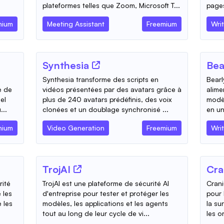
plateformes telles que Zoom, Microsoft T...
pages
mium
Meeting Assistant
Freemium
Writ
Synthesia
Bea
Synthesia transforme des scripts en
Bearl
e de
vidéos présentées par des avatars grâce à
alime
el
plus de 240 avatars prédéfinis, des voix
modèl
...
clonées et un doublage synchronisé ...
en un
mium
Video Generation
Freemium
Writ
TrojAI
Cra
rité
TrojAI est une plateforme de sécurité AI
Crani
 les
d'entreprise pour tester et protéger les
pour 
e les
modèles, les applications et les agents
la su
tout au long de leur cycle de vi...
les o