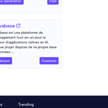
eo Generation
Paid
wabase
base est une plateforme de
oppement tout-en-un pour la
ion d'applications natives en IA.
e projet dispose de sa propre base
nnées ...
eloper
Freemium
us
Trending