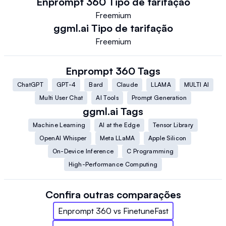
Enprompt 360
Tipo de tarifação
Freemium
ggml.ai
Tipo de tarifação
Freemium
Enprompt 360
Tags
ChatGPT
GPT-4
Bard
Claude
LLAMA
MULTI AI
Multi User Chat
AI Tools
Prompt Generation
ggml.ai
Tags
Machine Learning
AI at the Edge
Tensor Library
OpenAI Whisper
Meta LLaMA
Apple Silicon
On-Device Inference
C Programming
High-Performance Computing
Confira outras comparações
Enprompt 360
vs
FinetuneFast