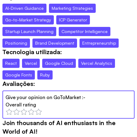
AI-Driven Guidance
Marketing Strategies
Go-to-Market Strategy
ICP Generator
Startup Launch Planning
Competitor Intelligence
Positioning
Brand Development
Entrepreneurship
Tecnologia utilizada:
React
Vercel
Google Cloud
Vercel Analytics
Google Fonts
Ruby
Avaliações:
Give your opinion on
GoToMarket
:-
Overall rating
Join thousands of AI enthusiasts in the
World of AI!