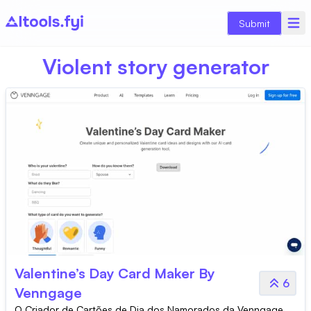
Submit
Violent story generator
Valentine’s Day Card Maker By
6
Venngage
O Criador de Cartões de Dia dos Namorados da Venngage