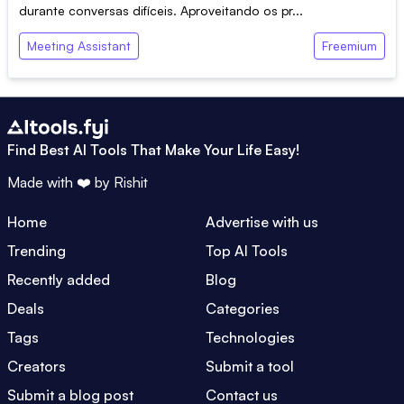
durante conversas difíceis. Aproveitando os pr...
Meeting Assistant
Freemium
Find Best AI Tools That Make Your Life Easy!
Made with ❤️ by
Rishit
Home
Advertise with us
Trending
Top AI Tools
Recently added
Blog
Deals
Categories
Tags
Technologies
Creators
Submit a tool
Submit a blog post
Contact us