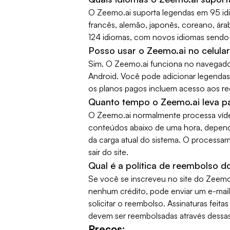
O Zeemo.ai suporta legendas em 95 idio
francês, alemão, japonês, coreano, ára
124 idiomas, com novos idiomas sendo
Posso usar o Zeemo.ai no celula
Sim. O Zeemo.ai funciona no navegado
Android. Você pode adicionar legendas
os planos pagos incluem acesso aos r
Quanto tempo o Zeemo.ai leva p
O Zeemo.ai normalmente processa víde
conteúdos abaixo de uma hora, depen
da carga atual do sistema. O process
sair do site.
Qual é a política de reembolso 
Se você se inscreveu no site do Zeemo
nenhum crédito, pode enviar um e-mai
solicitar o reembolso. Assinaturas feit
devem ser reembolsadas através dessas
Preços: