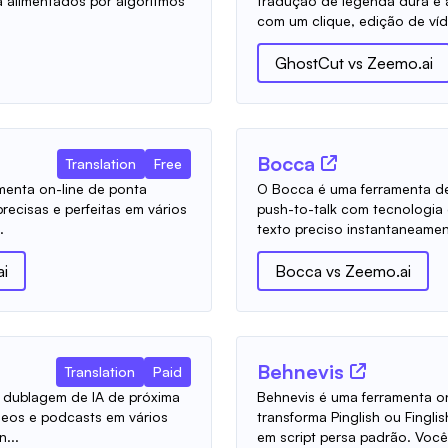
 alimentados por algoritmos
tradução de legenda dura e
com um clique, edição de víde
GhostCut
vs
Zeemo.ai
Bocca
Translation
Free
menta on-line de ponta
O Bocca é uma ferramenta de
recisas e perfeitas em vários
push-to-talk com tecnologia
.
texto preciso instantaneament
i
Bocca
vs
Zeemo.ai
Behnevis
Translation
Paid
dublagem de IA de próxima
Behnevis é uma ferramenta on
ídeos e podcasts em vários
transforma Pinglish ou Finglis
...
em script persa padrão. Você 