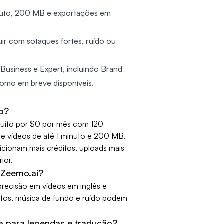
minuto, 200 MB e exportações em
ir com sotaques fortes, ruído ou
Business e Expert, incluindo Brand
 como em breve disponíveis.
to?
tuito por $0 por mês com 120
e vídeos de até 1 minuto e 200 MB.
icionam mais créditos, uploads mais
ior.
 Zeemo.ai?
recisão em vídeos em inglês e
letos, música de fundo e ruído podem
a para legendas e tradução?