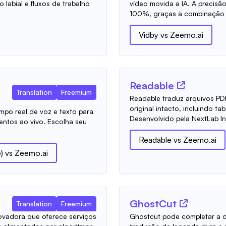
labial e fluxos de trabalho
vídeo movida a IA. A precisã
100%, graças à combinação d
Vidby
vs
Zeemo.ai
Readable
Translation
Freemium
Readable traduz arquivos PD
original intacto, incluindo ta
mpo real de voz e texto para
Desenvolvido pela NextLab Inc.
ventos ao vivo. Escolha seu
Readable
vs
Zeemo.ai
)
vs
Zeemo.ai
GhostCut
Translation
Freemium
novadora que oferece serviços
Ghostcut pode completar a 