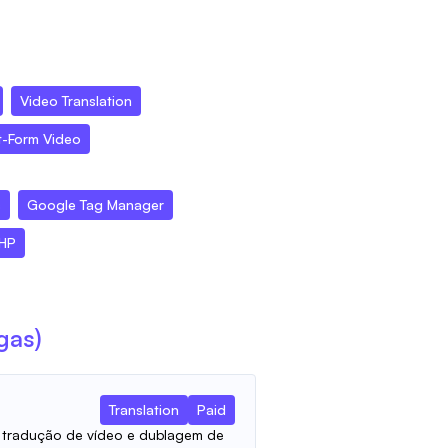
Video Translation
t-Form Video
s
Google Tag Manager
HP
gas)
Translation
Paid
 tradução de vídeo e dublagem de