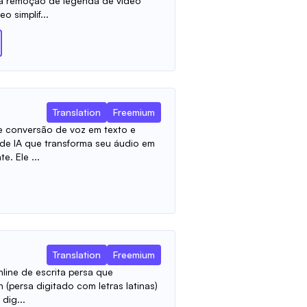
 a remoção de legenda de vídeo
o simplif...
Translation
Freemium
 conversão de voz em texto e
 de IA que transforma seu áudio em
e. Ele ...
Translation
Freemium
line de escrita persa que
h (persa digitado com letras latinas)
dig...