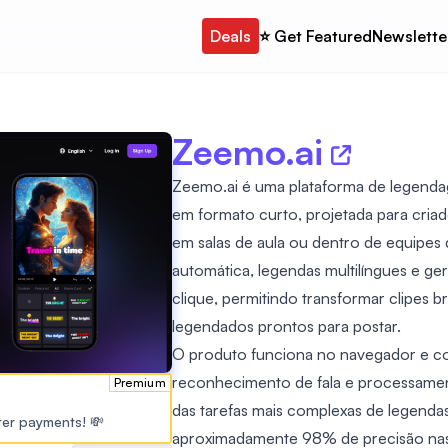
Deals
⭐️ Get Featured
Newslette
Zeemo.ai
Zeemo.ai é uma plataforma de legenda
em formato curto, projetada para cria
em salas de aula ou dentro de equipes 
automática, legendas multilíngues e g
clique, permitindo transformar clipes b
legendados prontos para postar.
O produto funciona no navegador e co
reconhecimento de fala e processamen
Premium
das tarefas mais complexas de legend
ster payments! 💸
aproximadamente 98% de precisão nas