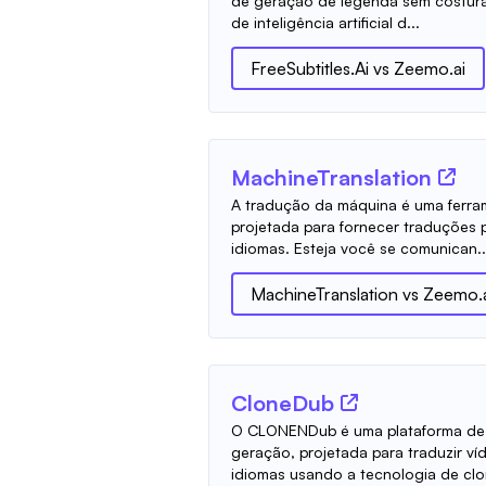
de geração de legenda sem costura
de inteligência artificial d...
FreeSubtitles.Ai
vs
Zeemo.ai
MachineTranslation
A tradução da máquina é uma ferra
projetada para fornecer traduções p
idiomas. Esteja você se comunican..
MachineTranslation
vs
Zeemo.a
CloneDub
O CLONENDub é uma plataforma de 
geração, projetada para traduzir v
idiomas usando a tecnologia de clon