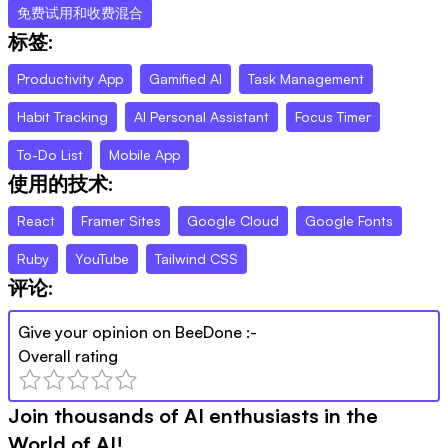
免费试用和收费混合
标签:
Productivity App
Gamified AI
Task Management
Habit Tracking
AI Personal Assistant
Focus Timer
To-Do List
Mobile App
使用的技术:
React
Framer Sites
Google Cloud
Google Fonts
Ruby
YouTube
Tailwind CSS
评论:
Give your opinion on
BeeDone
:-
Overall rating
Join thousands of AI enthusiasts in the
World of AI!