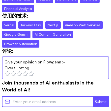
Financial Analysis
使用的技术:
Vercel
Tailwind CSS
Next.js
Amazon Web Services
Google Gemini
AI Content Generation
Browser Automation
评论:
Give your opinion on
Flowgenn
:-
Overall rating
Join thousands of AI enthusiasts in the
World of AI!
Submit