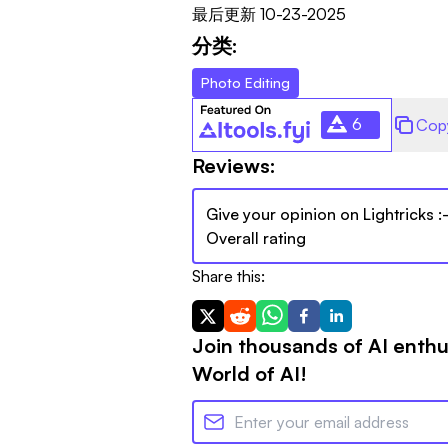
最后更新
10-23-2025
分类:
Photo Editing
6
Cop
Reviews:
Give your opinion on
Lightricks
:
Overall rating
Share this:
Join thousands of AI enthu
World of AI!