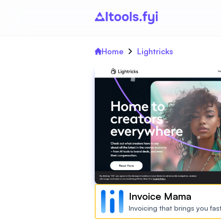
Home
Lightricks
Invoice Mama
Invoicing that brings you fa