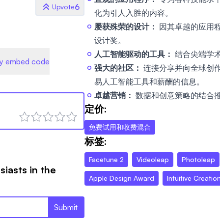
6
Upvote
化为引人入胜的内容。
屡获殊荣的设计：
因其卓越的应用程序设
设计奖。
人工智能驱动的工具：
结合尖端学
y embed code
强大的社区：
连接分享并向全球创
易人工智能工具和薪酬的信息。
卓越营销：
数据和创意策略的结合
-
定价:
免费试用和收费混合
标签:
Facetune 2
Videoleap
Photoleap
siasts in the
Apple Design Award
Intuitive Creatio
Submit