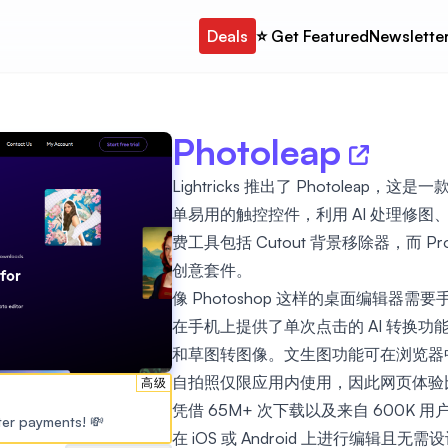
Deals
⭐️ Get Featured
Newslette
Photoleap
Lightricks 推出了 Photolea
单易用的触控控件，利用 AI 处理修
费工具包括 Cutout 背景移除器，而 
创意套件。
像 Photoshop 这样的桌面编辑器需要手
在手机上提供了单次点击的 AI 转换
和草图转图像。文生图功能可在浏览器中使
自拍照仅限应用内使用，因此网页体验
高级
凭借 65M+ 次下载以及来自 600K 用户的
ster payments! 💸
在 iOS 或 Android 上进行编辑且无需