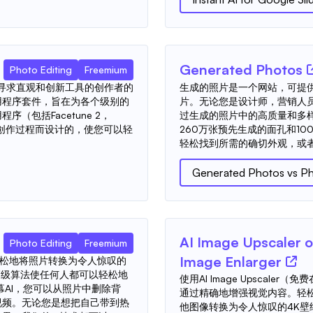
Generated Photos
Photo Editing
Freemium
，这是寻求直观和创新工具的创作者的
生成的照片是一个网站，可提供
用程序套件，旨在为各个级别的
片。无论您是设计师，营销人
（包括Facetune 2，
过生成的照片中的高质量和多
是为简化创作过程而设计的，使您可以轻
260万张预先生成的面孔和10
.
轻松找到所需的确切外观，或者
Generated Photos
vs
Ph
AI Image Upscaler o
Photo Editing
Freemium
Image Enlarger
轻松地将照片转换为令人惊叹的
高级算法使任何人都可以轻松地
使用AI Image Upscal
幕AI，您可以从照片中删除背
通过精确地增强视觉内容。轻
视频。无论您是想把自己带到热
他图像转换为令人惊叹的4K