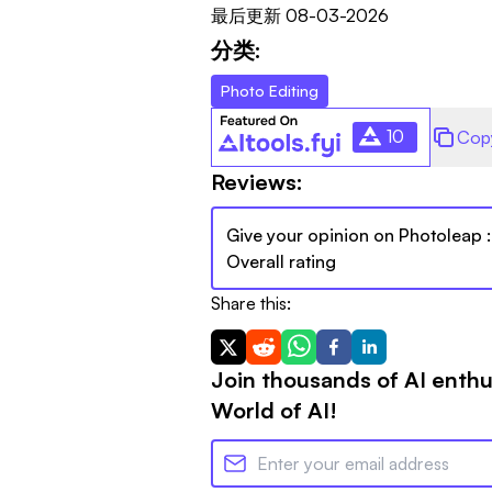
最后更新
08-03-2026
分类:
Photo Editing
10
Cop
Reviews:
Give your opinion on
Photoleap
:
Overall rating
Share this:
Join thousands of AI enthu
World of AI!