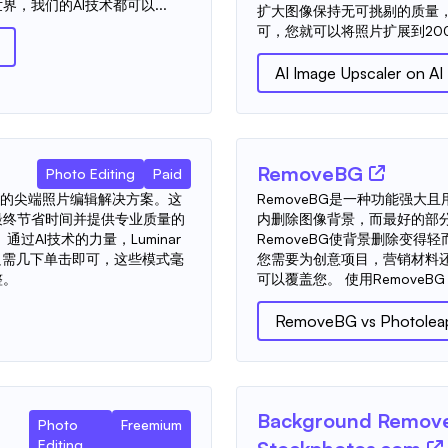
，我们的AI技术都可以...
扩大图像保持无可挑剔的质量
可，您就可以将照片扩展到200％
AI Image Upscaler on AI
RemoveBG
Photo Editing
Paid
能驱动的尖端照片编辑解决方案。这
RemoveBG是一种功能强
最终节省时间并提供专业质量的
内删除图像背景，而最好的部分
过AI技术的力量，Luminar
RemoveBG使背景删除变
只需几下单击即可，这些模式毫
您需要为创意项目，营销材料还
整。
可以覆盖您。 使用RemoveBG
RemoveBG
vs
Photolea
Background Remove
Photo
Freemium
Editing