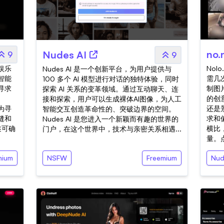
no.
Nudes AI
9
9
人娱乐
Nol
Nudes AI 是一个创新平台，为用户提供与
智能
需几
100 多个 AI 模型进行对话的独特体验，同时
寻求
制图
探索 AI 关系的变革领域。通过互动聊天、连
。
的创
接和探索，用户可以生成裸体AI图像，为人工
保为寻
还是
智能交互创造革命性的、突破边界的空间。
缝和
求和
Nudes AI 是您进入一个新颖而有趣的世界的
述可确
横比
门户，在这个世界中，技术与亲密关系相遇...
量。点
mium
NSFW
Freemium
Nud