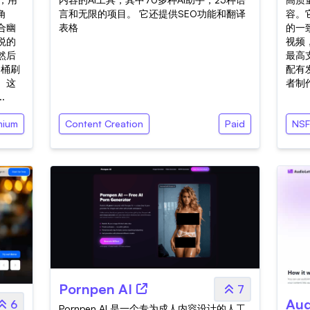
角
言和无限的项目。 它还提供SEO功能和翻译
容。
合幽
表格
的一
悦的
视频
然后
最高
马桶刷
配有
。这
者制作
.
mium
Content Creation
Paid
NS
Pornpen AI
7
Aud
6
Pornpen AI 是一个专为成人内容设计的人工