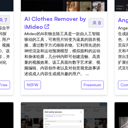
AI Clothes Remover by
Ang
7
8
iMideo
的综合平
Ang
和探
iMideo的AI衣物去除工具是一款由人工智能
生成
，用户
驱动的工具，可将照片转变为逼真的脱衣视
色、
、视频
频，通过数字方式移除衣物。它利用先进的
页应
3D。该
神经渲染和运动预测模型，模拟面料的运动
天和与
容，并
和身体轮廓，几分钟内即可创建流畅、高质
突出
制化
量的视频效果。该工具面向数字艺术家、视
扩展
频编辑、内容创作者以及对创意视觉故事讲
式呈现
述或成人内容生成感兴趣的用户。 ...
Free
NSFW
Freemium
Com