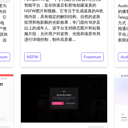
智能平台，旨在快速且私密地创建逼真的
变为
Aud
NSFW图片和视频。它专注于生成逼真的AI色
的自
的播客
情内容，具有稳定的解剖结构、自然的皮肤
。它
Tel
纹理和电影般的光影效果，专门面向18岁及
出电
方式，
以上的成年人。该平台支持静态图片和短视
户资
闻通
频片段，允许用户对姿势、光线和场景布局
于其快
手动
进行详细控制，制作高质量...
、连
新闻通
mium
NSFW
Freemium
Aud