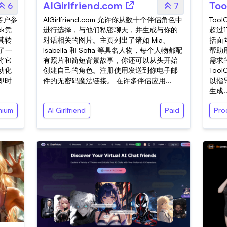
AIGirlfriend.com
Too
6
7
客户参
AIGirlfriend.com 允许你从数十个伴侣角色中
Too
sk凭
进行选择，与他们私密聊天，并生成与你的
超过
其转
对话相关的图片。主页列出了诸如 Mia、
括面
供了一
Isabella 和 Sofia 等具名人物，每个人物都配
帮助
将它
有照片和简短背景故事，你还可以从头开始
需求
动化
创建自己的角色。注册使用发送到你电子邮
Too
即时
件的无密码魔法链接。 在许多伴侣应用...
以指
生成..
mium
AI Girlfriend
Paid
Prod