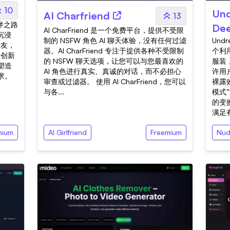
10
Und
AI Charfriend
13
陪伴之路
Dee
AI CharFriend 是一个免费平台，提供不受限
的沉浸
制的 NSFW 角色 AI 聊天体验，没有任何过滤
Und
女友，
器。AI CharFriend 专注于提供各种不受限制
个利
项创新
的 NSFW 聊天选项，让您可以与您最喜欢的
服装
塑造
AI 角色进行真实、真诚的对话，而不必担心
许用
求。
审查或过滤器。 使用 AI CharFriend，您可以
裸露
与各...
模式
的变
满足有
mium
AI Girlfriend
Freemium
Nud