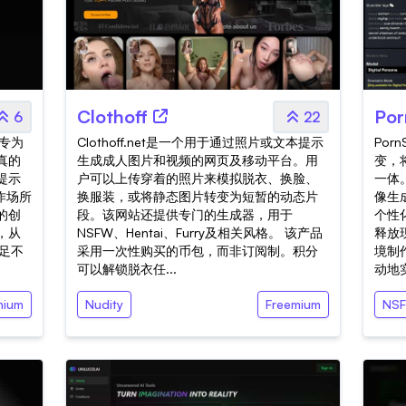
Clothoff
Por
6
22
，专为
Clothoff.net是一个用于通过照片或文本提示
Por
真的
生成成人图片和视频的网页及移动平台。用
变，
提示
户可以上传穿着的照片来模拟脱衣、换脸、
一体
作场所
换服装，或将静态图片转变为短暂的动态片
像生
的创
段。该网站还提供专门的生成器，用于
个性
，从
NSFW、Hentai、Furry及相关风格。 该产品
释放
满足不
采用一次性购买的币包，而非订阅制。积分
境制作
可以解锁脱衣任...
动地实
mium
Nudity
Freemium
NS