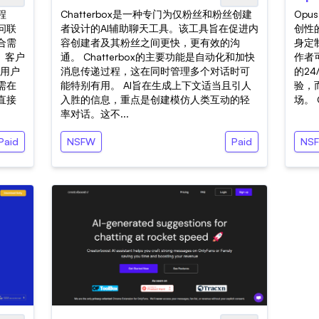
程
Chatterbox是一种专门为仅粉丝和粉丝创建
Opu
问联
者设计的AI辅助聊天工具。该工具旨在促进内
创性的
合需
容创建者及其粉丝之间更快，更有效的沟
身定
、客户
通。 Chatterbox的主要功能是自动化和加快
作者
助用户
消息传递过程，这在同时管理多个对话时可
的2
需在
能特别有用。 AI旨在生成上下文适当且引人
验，
直接
入胜的信息，重点是创建模仿人类互动的轻
场。 
率对话。这不...
Paid
NSFW
Paid
NS