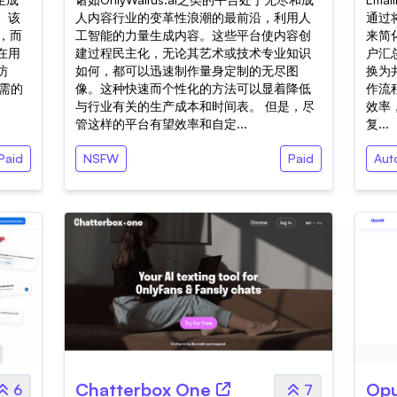
。该
人内容行业的变革性浪潮的最前沿，利用人
通过将
建，而
工智能的力量生成内容。这些平台使内容创
来简
在用
建过程民主化，无论其艺术或技术专业知识
户汇总
访
如何，都可以迅速制作量身定制的无尽图
换为
所需的
像。这种快速而个性化的方法可以显着降低
作流程
与行业有关的生产成本和时间表。 但是，尽
效率
管这样的平台有望效率和自定...
复...
Paid
NSFW
Paid
Aut
Chatterbox One
Opu
6
7