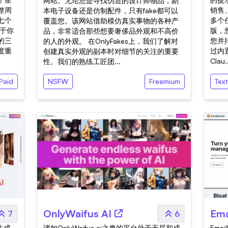
网站。无论您是寻找伪造的设计师物品，副
整周
销售
本电子设备还是仿制配件，只有fake都可以
七个
多个
覆盖您。该网站借助模仿真实事物的各种产
于你
版，
品，非常适合那些想要奢侈品外观和不高价
的三
您并
的人的外观。 在OnlyFakes上，我们了解对
度重
过内
创建真实外观的副本时对细节的关注的重要
Clau.
性。我们的熟练工匠团...
Paid
NSFW
Freemium
Tex
OnlyWaifus AI
Ema
7
6
像生成
诸如OnlyWaifus.ai之类的平台处于无尽和成
Ema