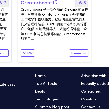
Creatorboost
7
8
AI
Creatorboost 是一款创新的 Chrome 扩展程
使其内
序，旨在提高 OnlyFans 和 Fansly 创作者的
柔且
工作效率和创收能力。它提供注重隐私的工
互
具来管理排名前 0.01% 的创作者和机构等帐
聊天互
户。凭借 AI 聊天机器人、表情符号键盘、粉
台每
丝 CRM 和消息模板等功能，Creatorboost
括代
加速了...
mium
NSFW
Freemium
Home
Advertise with 
Top AI Tools
Recently added
Life Easy!
Deals
Categories
Technologies
Creators
Submit a blog post
Contact us