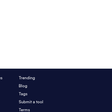
us
Trending
Blog
Tags
Submit a tool
Terms