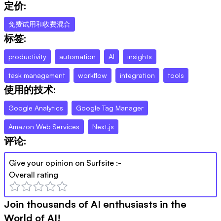
定价:
免费试用和收费混合
标签:
productivity
automation
AI
insights
task management
workflow
integration
tools
使用的技术:
Google Analytics
Google Tag Manager
Amazon Web Services
Next.js
评论:
Give your opinion on
Surfsite
:-
Overall rating
Join thousands of AI enthusiasts in the
World of AI!