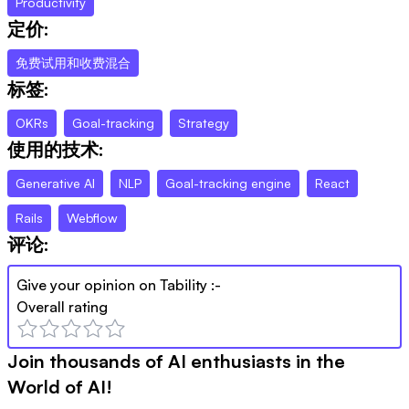
Productivity
定价:
免费试用和收费混合
标签:
OKRs
Goal-tracking
Strategy
使用的技术:
Generative AI
NLP
Goal-tracking engine
React
Rails
Webflow
评论:
Give your opinion on
Tability
:-
Overall rating
Join thousands of AI enthusiasts in the
World of AI!