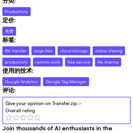
分类:
Productivity
定价:
免费
标签:
file transfer
large files
cloud storage
online sharing
productivity
remote work
free service
file sharing
使用的技术:
Google Analytics
Google Tag Manager
评论:
Give your opinion on
Transfer.zip
:-
Overall rating
Join thousands of AI enthusiasts in the