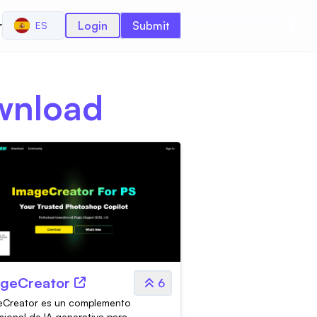
r
Login
Submit
ES
ownload
geCreator
6
eCreator es un complemento
sional de IA generativa para