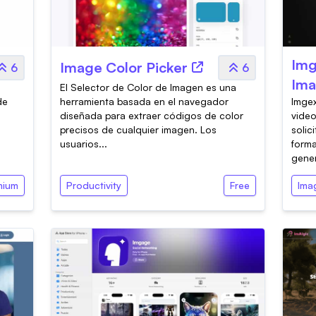
Img
Image Color Picker
6
6
Ima
El Selector de Color de Imagen es una
de
herramienta basada en el navegador
Imgex
diseñada para extraer códigos de color
video
precisos de cualquier imagen. Los
solic
usuarios...
forma
gener
mium
Productivity
Free
Ima