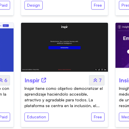
Paid
Design
Free
Pre
Inspir
Ins
6
7
zo con
Inspir tiene como objetivo democratizar el
Insig
n la
aprendizaje haciéndolo accesible,
médic
atractivo y agradable para todos. La
de un
plataforma se centra en la inclusión, el...
resúm
Paid
Education
Free
Med