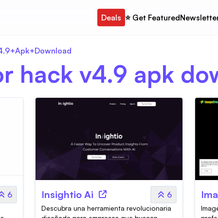
Deals
⭐️ Get Featured
Newslette
V4.9+Apk+Download
or hack v4.9 apk d
Insightio Ai
Ima
6
6
Descubra una herramienta revolucionaria
Imag
as
diseñada para empresas que buscan
profe