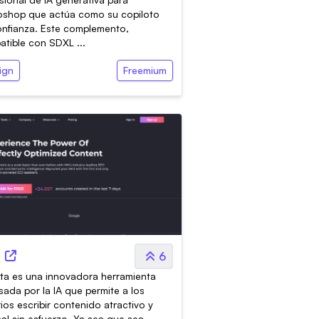
oshop que actúa como su copiloto
nfianza. Este complemento,
tible con SDXL ...
ign
Freemium
K
6
nta es una innovadora herramienta
sada por la IA que permite a los
ios escribir contenido atractivo y
nal sin esfuerzo. Ya sea que sea...