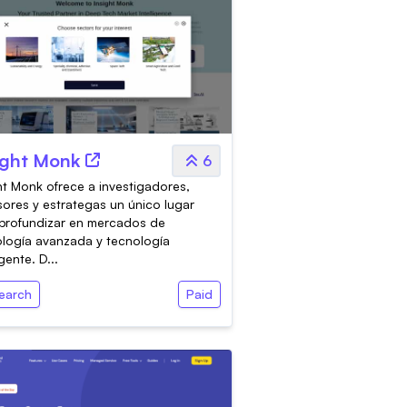
ight Monk
6
ht Monk ofrece a investigadores,
sores y estrategas un único lugar
profundizar en mercados de
logía avanzada y tecnología
ente. D...
earch
Paid