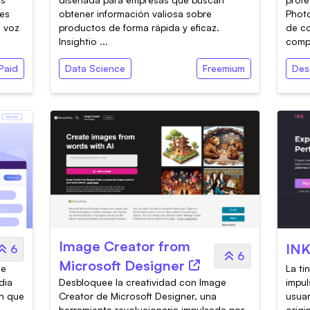
nes
obtener información valiosa sobre
Phot
e voz
productos de forma rápida y eficaz.
de co
Insightio ...
compa
Paid
Data Science
Freemium
Des
Image Creator from
IN
6
6
Microsoft Designer
de
La ti
dia
Desbloquee la creatividad con Image
impul
en que
Creator de Microsoft Designer, una
usuar
herramienta revolucionaria impulsada por
origi