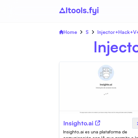
Home
S
Injector+Hack+
Inject
Insighto.ai
Insighto.ai es una plataforma de
comunicación con IA que permite a l