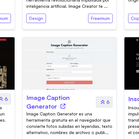
inteligencia artificial. Image Creator te ...
mium
Design
Freemium
Cop
Image Caption
Ins
6
6
Generator
a
Insou
 un
Image Caption Generator es una
impul
es.
herramienta gratuita en el navegador que
trans
convierte fotos subidas en leyendas, texto
prese
alternativo, nombres de archivo o publi...
el co