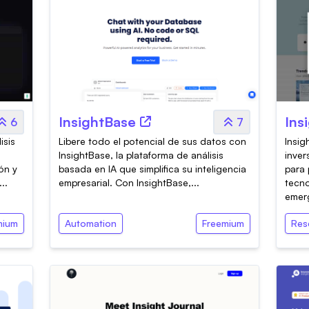
InsightBase
Ins
6
7
isis
Libere todo el potencial de sus datos con
Insig
InsightBase, la plataforma de análisis
inver
ón y
basada en IA que simplifica su inteligencia
para 
..
empresarial. Con InsightBase,...
tecno
emerg
mium
Automation
Freemium
Res