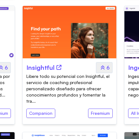
Insightful
Ing
6
6
a por
Libere todo su potencial con Insightful, el
Inges
tos
servicio de coaching profesional
impul
ás
personalizado diseñado para ofrecer
capac
...
conocimientos profundos y fomentar la
negoc
tra...
mium
Companion
Freemium
All 