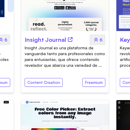
Insight Journal
Key
6
6
Insight Journal es una plataforma de
Keywo
e
vanguardia tanto para profesionales como
revol
ciles
para entusiastas, que ofrece contenido
artifi
revelador que abarca una variedad de ...
proce
mium
Content Creation
Freemium
Con