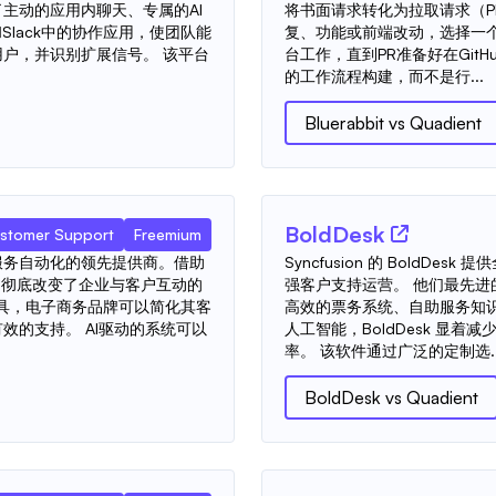
主动的应用内聊天、专属的AI
将书面请求转化为拉取请求（P
ce和Slack中的协作应用，使团队能
复、功能或前端改动，选择一个仓库
户，并识别扩展信号。 该平台
台工作，直到PR准备好在Git
的工作流程构建，而不是行...
Bluerabbit
vs
Quadient
BoldDesk
stomer Support
Freemium
I客户服务自动化的领先提供商。借助
Syncfusion 的 BoldD
们彻底改变了企业与客户互动的
强客户支持运营。 他们最先
自动化工具，电子商务品牌可以简化其客
高效的票务系统、自助服务知
效的支持。 AI驱动的系统可以
人工智能，BoldDesk 显
率。 该软件通过广泛的定制选..
BoldDesk
vs
Quadient