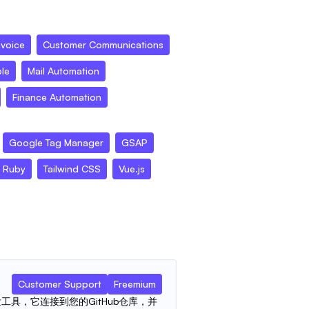
nvoice
Customer Communications
le
Mail Automation
Finance Automation
Google Tag Manager
GSAP
Ruby
Tailwind CSS
Vue.js
Customer Support
Freemium
I开发工具，它连接到您的GitHub仓库，并