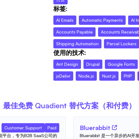
标签:
AI Emails
Automatic Payments
AI I
Accounts Payable
Accounts Receivab
Shipping Automation
Parcel Lockers
使用的技术:
Ant Design
Drupal
Google Fonts
jsDelivr
Node.js
Nuxt.js
PHP
最佳免费
Quadient
替代方案（和付费）
Bluerabbit
Customer Support
Paid
智能平台，专为B2B SaaS公司的
Bluerabbit 是一个异步的A