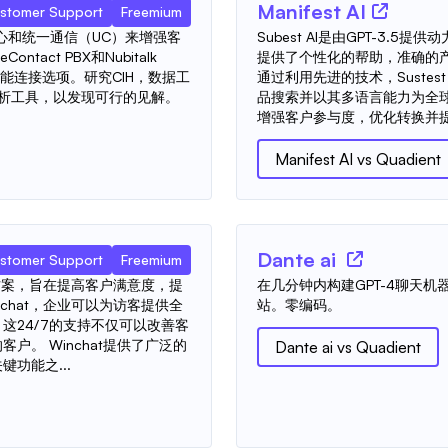
Manifest AI
stomer Support
Freemium
联系中心和统一通信（UC）来增强客
Subest AI是由GPT-3.
ntact PBX和Nubitalk
提供了个性化的帮助，准确的
功能连接选项。研究CIH，数据工
通过利用先进的技术，Sustes
析工具，以发现可行的见解。
品搜索并以其多语言能力为全球
增强客户参与度，优化转换并提供
Manifest AI
vs
Quadient
Dante ai
stomer Support
Freemium
决方案，旨在提高客户满意度，提
在几分钟内构建GPT-4聊天机
chat，企业可以为访客提供全
站。零编码。
这24/7的支持不仅可以改善客
户。 Winchat提供了广泛的
Dante ai
vs
Quadient
功能之...