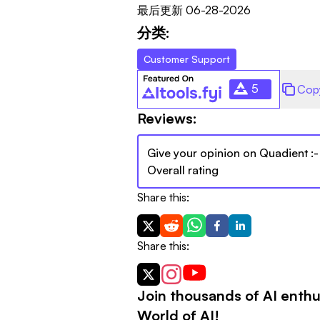
最后更新
06-28-2026
分类:
Customer Support
5
Cop
Reviews:
Give your opinion on
Quadient
:-
Overall rating
Share this:
Share this:
Join thousands of AI enthu
World of AI!