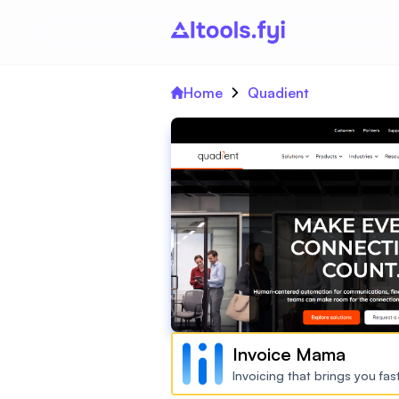
Home
Quadient
Invoice Mama
Invoicing that brings you fa